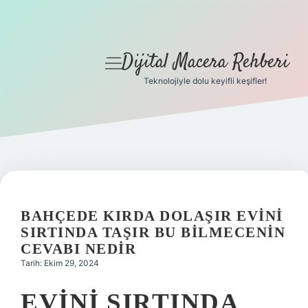
Dijital Macera Rehberi
menüyü
aç
Teknolojiyle dolu keyifli keşifler!
Anasayfa
Gizlilik Politikası
Yasal Uyarı
Hakkımızda
BAHÇEDE KIRDA DOLAŞIR EVINI
SIRTINDA TAŞIR BU BILMECENIN
CEVABI NEDIR
Tarih: Ekim 29, 2024
EVINI SIRTINDA