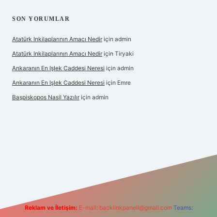
SON YORUMLAR
Atatürk Inkilaplarının Amacı Nedir
için
admin
Atatürk Inkilaplarının Amacı Nedir
için
Tiryaki
Ankaranın En Işlek Caddesi Neresi
için
admin
Ankaranın En Işlek Caddesi Neresi
için
Emre
Başpiskopos Nasil Yazılır
için
admin
.hiltonbetx.org/
Reklam ve İletişim:
E-mail:
backlinkpaneli@gmail.com
Teams: