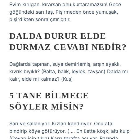
Evim kırılgan, kırarsan onu kurtaramazsın! Gece
göğündeki sarı taş. Pişirmeden önce yumuşak,
pişirdikten sonra çıtır çıtır.
DALDA DURUR ELDE
DURMAZ CEVABI NEDIR?
Dağlarda tapınan, suya demirlemiş, arşın ayaklı,
kıvrık bıyıklı? (Balta, balık, leylek, tavşan) Dalda mı
kalır, elde mi kalmaz? (Kuş)
5 TANE BILMECE
SÖYLER MISIN?
Sarı ve sallanıyor. Kızları kandırıyor. Onu ata
bindirip köye götürüyor. ( … En üstte köşk, altı kulp
(Cevap için tıkla) Karşı tarafta acı var. Başında