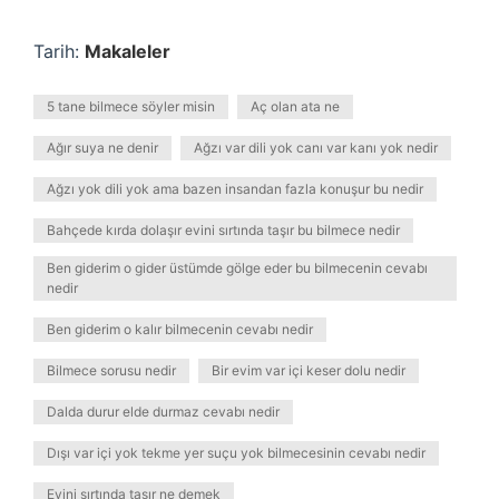
Tarih:
Makaleler
5 tane bilmece söyler misin
Aç olan ata ne
Ağır suya ne denir
Ağzı var dili yok canı var kanı yok nedir
Ağzı yok dili yok ama bazen insandan fazla konuşur bu nedir
Bahçede kırda dolaşır evini sırtında taşır bu bilmece nedir
Ben giderim o gider üstümde gölge eder bu bilmecenin cevabı
nedir
Ben giderim o kalır bilmecenin cevabı nedir
Bilmece sorusu nedir
Bir evim var içi keser dolu nedir
Dalda durur elde durmaz cevabı nedir
Dışı var içi yok tekme yer suçu yok bilmecesinin cevabı nedir
Evini sırtında taşır ne demek