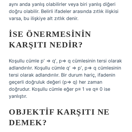
aynı anda yanlış olabilirler veya biri yanlış diğeri
doğru olabilir. Belirli ifadeler arasında zıtlık ilişkisi
varsa, bu ilişkiye alt zıtlık denir.
İSE ÖNERMESININ
KARŞITI NEDIR?
Koşullu cümle p′ ⇒ q′, p⇒ q cümlesinin tersi olarak
adlandırılır. Koşullu cümle q′ ⇒ p′, p⇒ q cümlesinin
tersi olarak adlandırılır. Bir durum hariç, ifadenin
geçerli doğruluk değeri (p⇒ q) her zaman
doğrudur. Koşullu cümle eğer p≡ 1 ve q≡ 0 ise
yanlıştır.
OBJEKTIF KARŞITI NE
DEMEK?