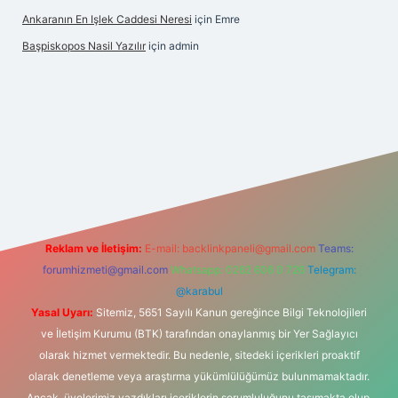
Ankaranın En Işlek Caddesi Neresi
için
Emre
Başpiskopos Nasil Yazılır
için
admin
s://www.hiltonbetx.org/
Reklam ve İletişim:
E-mail:
backlinkpaneli@gmail.com
Teams:
forumhizmeti@gmail.com
Whatsapp: 0262 606 0 726
Telegram:
@karabul
Yasal Uyarı:
Sitemiz, 5651 Sayılı Kanun gereğince Bilgi Teknolojileri
ve İletişim Kurumu (BTK) tarafından onaylanmış bir Yer Sağlayıcı
olarak hizmet vermektedir. Bu nedenle, sitedeki içerikleri proaktif
olarak denetleme veya araştırma yükümlülüğümüz bulunmamaktadır.
Ancak, üyelerimiz yazdıkları içeriklerin sorumluluğunu taşımakta olup,