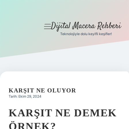
Dijital Macera Rehberi
menüyü
aç
Teknolojiyle dolu keyifli keşifler!
Anasayfa
Gizlilik Politikası
Yasal Uyarı
Hakkımızda
KARŞIT NE OLUYOR
Tarih: Ekim 29, 2024
KARŞIT NE DEMEK
ÖRNEK?