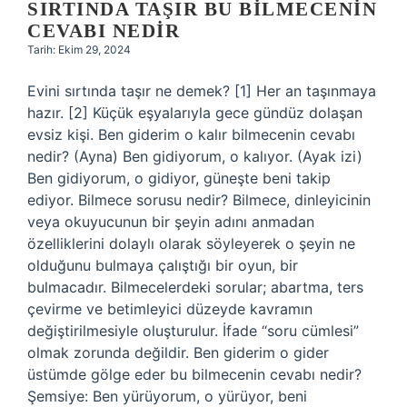
SIRTINDA TAŞIR BU BILMECENIN
CEVABI NEDIR
Tarih: Ekim 29, 2024
Evini sırtında taşır ne demek? [1] Her an taşınmaya
hazır. [2] Küçük eşyalarıyla gece gündüz dolaşan
evsiz kişi. Ben giderim o kalır bilmecenin cevabı
nedir? (Ayna) Ben gidiyorum, o kalıyor. (Ayak izi)
Ben gidiyorum, o gidiyor, güneşte beni takip
ediyor. Bilmece sorusu nedir? Bilmece, dinleyicinin
veya okuyucunun bir şeyin adını anmadan
özelliklerini dolaylı olarak söyleyerek o şeyin ne
olduğunu bulmaya çalıştığı bir oyun, bir
bulmacadır. Bilmecelerdeki sorular; abartma, ters
çevirme ve betimleyici düzeyde kavramın
değiştirilmesiyle oluşturulur. İfade “soru cümlesi”
olmak zorunda değildir. Ben giderim o gider
üstümde gölge eder bu bilmecenin cevabı nedir?
Şemsiye: Ben yürüyorum, o yürüyor, beni