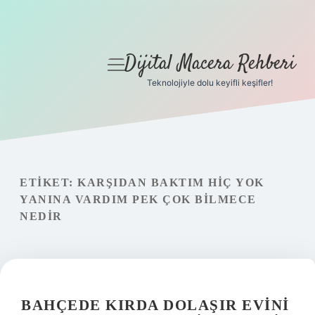
Dijital Macera Rehberi
menüyü
aç
Teknolojiyle dolu keyifli keşifler!
Anasayfa
Gizlilik Politikası
Yasal Uyarı
ETIKET:
KARŞIDAN BAKTIM HIÇ YOK
YANINA VARDIM PEK ÇOK BILMECE
Hakkımızda
NEDIR
BAHÇEDE KIRDA DOLAŞIR EVINI