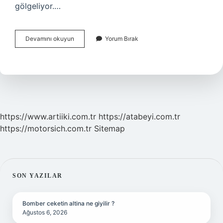
gölgeliyor.…
Bahçede
Devamını okuyun
Yorum Bırak
Kırda
Dolaşır
Evini
Sırtında
Taşır
Bu
Bilmecenin
Cevabı
https://www.artiiki.com.tr
https://atabeyi.com.tr
Nedir
https://motorsich.com.tr
Sitemap
SIDEBAR
SON YAZILAR
Bomber ceketin altina ne giyilir ?
Ağustos 6, 2026