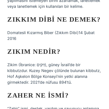
yapılmasını istemeyen birini azarlamak, lanetlemek
veya lanetlemek için kullanılan bir kelime.
ZIKKIM DIBI NE DEMEK?
Domatesli Kızarmış Biber (Zıkkım Dibi)14 Şubat
2016
ZIKIM NEDIR?
Zikim (İbranice: זִיקִים), güney İsrail’de bir
kibbutzdur. Kuzey Negev çölünde bulunan kibbutz,
Hof Aşkelon Bölge Konseyi’nin yetki alanına
girmektedir. 2021’de nüfusu 894’tü.
ZAHER NE ISMI?
“Zahir” ismi, destek, yardım ve savunucu anlamına