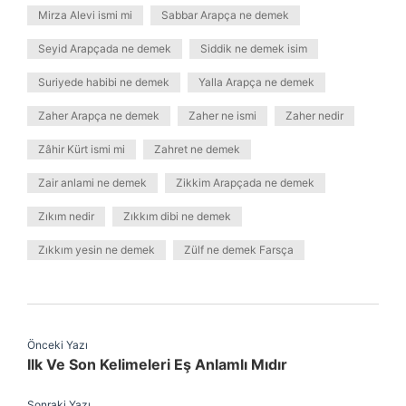
Mirza Alevi ismi mi
Sabbar Arapça ne demek
Seyid Arapçada ne demek
Siddik ne demek isim
Suriyede habibi ne demek
Yalla Arapça ne demek
Zaher Arapça ne demek
Zaher ne ismi
Zaher nedir
Zâhir Kürt ismi mi
Zahret ne demek
Zair anlami ne demek
Zikkim Arapçada ne demek
Zıkım nedir
Zıkkım dibi ne demek
Zıkkım yesin ne demek
Zülf ne demek Farsça
Önceki Yazı
Ilk Ve Son Kelimeleri Eş Anlamlı Mıdır
Sonraki Yazı