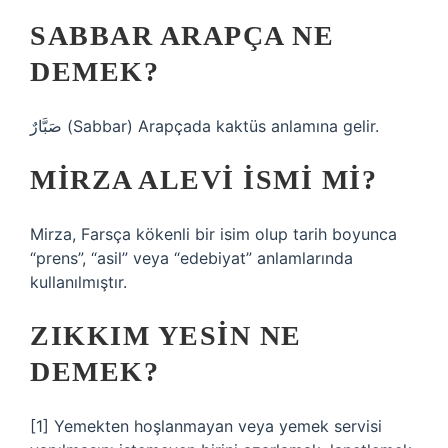
SABBAR ARAPÇA NE
DEMEK?
صَبَّارٌ (Sabbar) Arapçada kaktüs anlamına gelir.
MIRZA ALEVI ISMI MI?
Mirza, Farsça kökenli bir isim olup tarih boyunca
“prens”, “asil” veya “edebiyat” anlamlarında
kullanılmıştır.
ZIKKIM YESIN NE
DEMEK?
[1] Yemekten hoşlanmayan veya yemek servisi