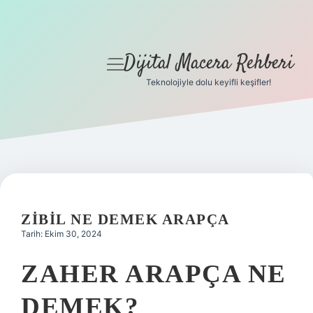
Dijital Macera Rehberi
menüyü
aç
Teknolojiyle dolu keyifli keşifler!
Anasayfa
Gizlilik Politikası
Yasal Uyarı
Hakkımızda
ZIBIL NE DEMEK ARAPÇA
Tarih: Ekim 30, 2024
ZAHER ARAPÇA NE
DEMEK?