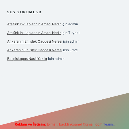
SON YORUMLAR
Atatürk Inkilaplarının Amacı Nedir
için
admin
Atatürk Inkilaplarının Amacı Nedir
için
Tiryaki
Ankaranın En Işlek Caddesi Neresi
için
admin
Ankaranın En Işlek Caddesi Neresi
için
Emre
Başpiskopos Nasil Yazılır
için
admin
g/
Reklam ve İletişim:
E-mail:
backlinkpaneli@gmail.com
Teams: