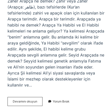
Zaher Arapça ne demek? Ẓāhir veya Zaher
(Arapça: ظاهر‎), bazı tefsirlerde (Kur’an
tefsirlerinde) zahiri ve apaçık olan için kullanılan bir
Arapça terimdir. Arapça bir terimdir. Arapçada ya
habibi ne demek? Arapça Ya Habibi ve El Habibi
kelimeleri ne anlama geliyor? Ya kelimesi Arapçada
“benim” anlamına gelir. Bu anlamda iki kelime bir
araya geldiğinde, Ya Habibi “sevgilim” olarak ifade
edilir. Aynı şekilde, El habibi kelime grubu
Arapçada sevgili anlamına gelir. Seyid Arapçada ne
demek? Seyyid kelimesi genetik anlamıyla Fatıma
ve Ali’nin soyundan gelen insanları ifade eder.
Ayrıca Şii kelimesi Ali’yi siyasi savaşlarda veya
İslami bir mezhep olarak destekleyenler için
kullanılır ve…
Zibil
Devamını okuyun
Yorum Bırak
Ne
Demek