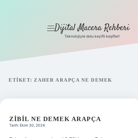
Dijital Macera Rehberi
menüyü
aç
Teknolojiyle dolu keyifli keşifler!
Anasayfa
Gizlilik Politikası
Yasal Uyarı
ETIKET:
ZAHER ARAPÇA NE DEMEK
Hakkımızda
ZIBIL NE DEMEK ARAPÇA
Tarih: Ekim 30, 2024