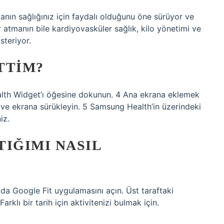
nın sağlığınız için faydalı olduğunu öne sürüyor ve
 atmanın bile kardiyovasküler sağlık, kilo yönetimi ve
steriyor.
TTIM?
lth Widget’ı öğesine dokunun. 4 Ana ekrana eklemek
 ve ekrana sürükleyin. 5 Samsung Health’in üzerindeki
iz.
IĞIMI NASIL
zda Google Fit uygulamasını açın. Üst taraftaki
rklı bir tarih için aktivitenizi bulmak için.