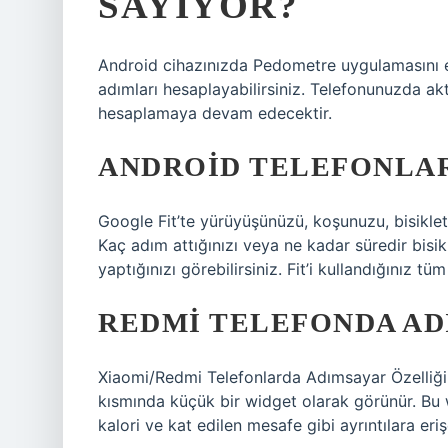
SAYIYOR?
Android cihazınızda Pedometre uygulamasını et
adımları hesaplayabilirsiniz. Telefonunuzda akti
hesaplamaya devam edecektir.
ANDROID TELEFONLAR
Google Fit’te yürüyüşünüzü, koşunuzu, bisiklete 
Kaç adım attığınızı veya ne kadar süredir bisik
yaptığınızı görebilirsiniz. Fit’i kullandığınız t
REDMI TELEFONDA ADI
Xiaomi/Redmi Telefonlarda Adımsayar Özelliği N
kısmında küçük bir widget olarak görünür. Bu 
kalori ve kat edilen mesafe gibi ayrıntılara erişe