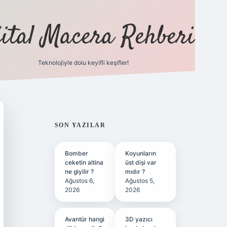
jital Macera Rehberi
Teknolojiyle dolu keyifli keşifler!
https://www.
SIDEBAR
SON YAZILAR
Bomber
Koyunların
ceketin altina
üst dişi var
ne giyilir ?
mıdır ?
Ağustos 6,
Ağustos 5,
2026
2026
Avantür hangi
3D yazıcı