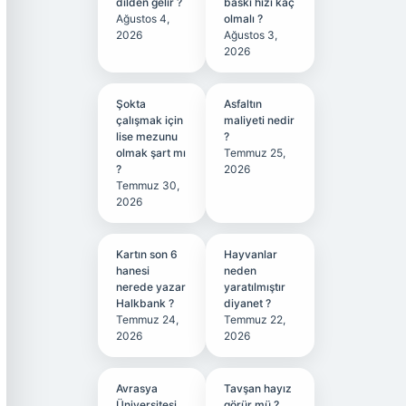
dilden gelir ?
baskı hızı kaç
Ağustos 4,
olmalı ?
2026
Ağustos 3,
2026
Şokta
Asfaltın
çalışmak için
maliyeti nedir
lise mezunu
?
olmak şart mı
Temmuz 25,
?
2026
Temmuz 30,
2026
Kartın son 6
Hayvanlar
hanesi
neden
nerede yazar
yaratılmıştır
Halkbank ?
diyanet ?
Temmuz 24,
Temmuz 22,
2026
2026
Avrasya
Tavşan hayız
Üniversitesi
görür mü ?