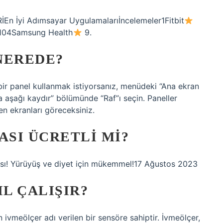
 İyi Adımsayar Uygulamalarıİncelemeler1Fitbit
104Samsung Health
9.
NEREDE?
 bir panel kullanmak istiyorsanız, menüdeki “Ana ekran
a aşağı kaydır” bölümünde “Raf”ı seçin. Paneller
en ekranları göreceksiniz.
SI ÜCRETLI MI?
sı! Yürüyüş ve diyet için mükemmel!17 Ağustos 2023
IL ÇALIŞIR?
en ivmeölçer adı verilen bir sensöre sahiptir. İvmeölçer,