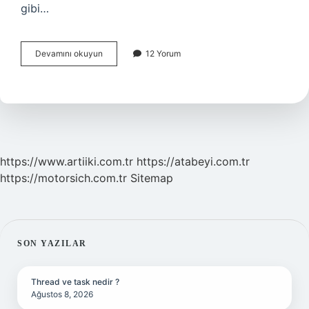
gibi…
Telefonda
Devamını okuyun
12 Yorum
Kendi
Adım
Sayar
Nasıl
Çalışır
https://www.artiiki.com.tr
https://atabeyi.com.tr
https://motorsich.com.tr
Sitemap
SIDEBAR
SON YAZILAR
Thread ve task nedir ?
Ağustos 8, 2026