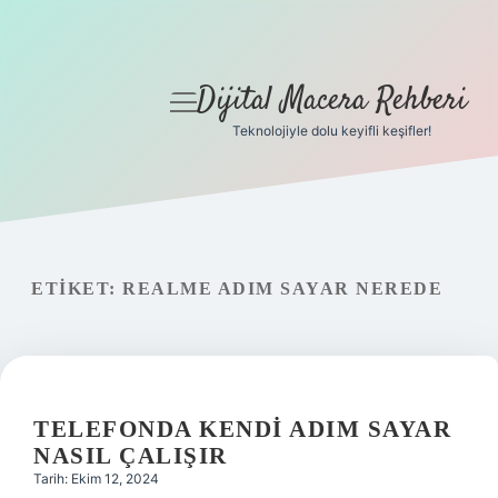
Dijital Macera Rehberi
menüyü
aç
Teknolojiyle dolu keyifli keşifler!
Anasayfa
Gizlilik Politikası
Yasal Uyarı
ETIKET:
REALME ADIM SAYAR NEREDE
Hakkımızda
TELEFONDA KENDI ADIM SAYAR
NASIL ÇALIŞIR
Tarih: Ekim 12, 2024