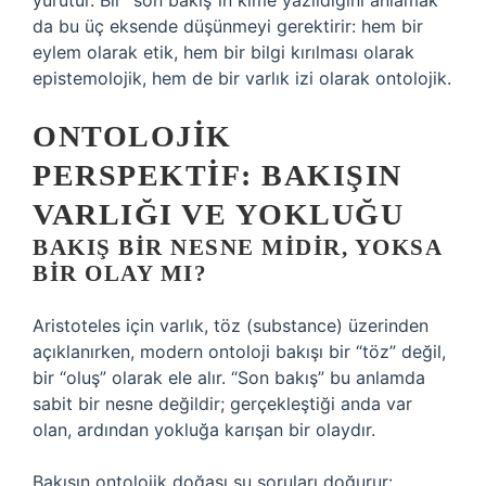
yürütür. Bir “son bakış”ın kime yazıldığını anlamak
da bu üç eksende düşünmeyi gerektirir: hem bir
eylem olarak etik, hem bir bilgi kırılması olarak
epistemolojik, hem de bir varlık izi olarak ontolojik.
ONTOLOJIK
PERSPEKTIF: BAKIŞIN
VARLIĞI VE YOKLUĞU
BAKIŞ BIR NESNE MIDIR, YOKSA
BIR OLAY MI?
Aristoteles için varlık, töz (substance) üzerinden
açıklanırken, modern ontoloji bakışı bir “töz” değil,
bir “oluş” olarak ele alır. “Son bakış” bu anlamda
sabit bir nesne değildir; gerçekleştiği anda var
olan, ardından yokluğa karışan bir olaydır.
Bakışın ontolojik doğası şu soruları doğurur: