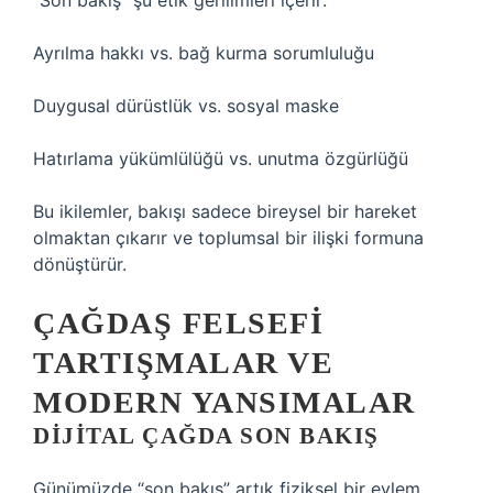
“Son bakış” şu etik gerilimleri içerir:
Ayrılma hakkı vs. bağ kurma sorumluluğu
Duygusal dürüstlük vs. sosyal maske
Hatırlama yükümlülüğü vs. unutma özgürlüğü
Bu ikilemler, bakışı sadece bireysel bir hareket
olmaktan çıkarır ve toplumsal bir ilişki formuna
dönüştürür.
ÇAĞDAŞ FELSEFI
TARTIŞMALAR VE
MODERN YANSIMALAR
DIJITAL ÇAĞDA SON BAKIŞ
Günümüzde “son bakış” artık fiziksel bir eylem