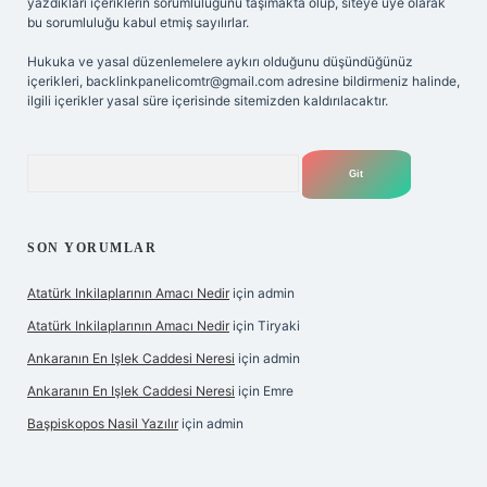
yazdıkları içeriklerin sorumluluğunu taşımakta olup, siteye üye olarak
bu sorumluluğu kabul etmiş sayılırlar.
Hukuka ve yasal düzenlemelere aykırı olduğunu düşündüğünüz
içerikleri,
backlinkpanelicomtr@gmail.com
adresine bildirmeniz halinde,
ilgili içerikler yasal süre içerisinde sitemizden kaldırılacaktır.
Arama
SON YORUMLAR
Atatürk Inkilaplarının Amacı Nedir
için
admin
Atatürk Inkilaplarının Amacı Nedir
için
Tiryaki
Ankaranın En Işlek Caddesi Neresi
için
admin
Ankaranın En Işlek Caddesi Neresi
için
Emre
Başpiskopos Nasil Yazılır
için
admin