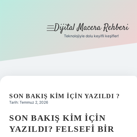
Dijital Macera Rehberi
menüyü
aç
Teknolojiyle dolu keyifli keşifler!
Anasayfa
Gizlilik Politikası
Yasal Uyarı
Hakkımızda
SON BAKIŞ KIM IÇIN YAZILDI ?
Tarih: Temmuz 2, 2026
SON BAKIŞ KIM İÇIN
YAZILDI? FELSEFI BIR