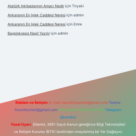
Atatürk Inkilaplarının Amacı Nedir
için
Tiryaki
Ankaranın En Işlek Caddesi Neresi
için
admin
Ankaranın En Işlek Caddesi Neresi
için
Emre
Başpiskopos Nasil Yazılır
için
admin
/
Reklam ve İletişim:
E-mail:
backlinkpaneli@gmail.com
Teams:
forumhizmeti@gmail.com
Whatsapp: 0262 606 0 726
Telegram:
@karabul
Yasal Uyarı:
Sitemiz, 5651 Sayılı Kanun gereğince Bilgi Teknolojileri
ve İletişim Kurumu (BTK) tarafından onaylanmış bir Yer Sağlayıcı