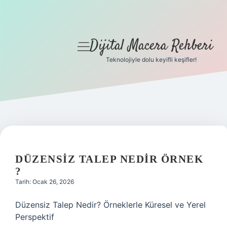
Dijital Macera Rehberi
menüyü
aç
Teknolojiyle dolu keyifli keşifler!
Anasayfa
Gizlilik Politikası
Yasal Uyarı
Hakkımızda
DÜZENSIZ TALEP NEDIR ÖRNEK
?
Tarih: Ocak 26, 2026
Düzensiz Talep Nedir? Örneklerle Küresel ve Yerel
Perspektif