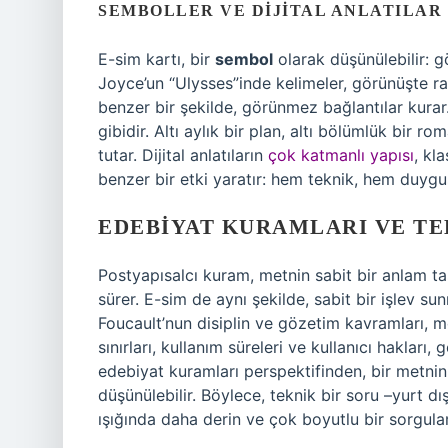
SEMBOLLER VE DIJITAL ANLATILAR
E-sim kartı, bir
sembol
olarak düşünülebilir: 
Joyce’un “Ulysses”inde kelimeler, görünüşte ra
benzer bir şekilde, görünmez bağlantılar kurar. 
gibidir. Altı aylık bir plan, altı bölümlük bir ro
tutar. Dijital anlatıların
çok katmanlı yapısı
, kl
benzer bir etki yaratır: hem teknik, hem duygu
EDEBIYAT KURAMLARI VE T
Postyapısalcı kuram, metnin sabit bir anlam 
sürer. E-sim de aynı şekilde, sabit bir işlev su
Foucault’nun disiplin ve gözetim kavramları, mod
sınırları, kullanım süreleri ve kullanıcı hakları
edebiyat kuramları perspektifinden, bir metnin 
düşünülebilir. Böylece, teknik bir soru –yurt dı
ışığında daha derin ve çok boyutlu bir sorgul