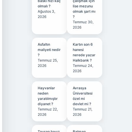
baskı hızı kaç
çalışmak için
olmalı ?
lise mezunu
Ağustos 3,
olmak şart mı
2026
?
Temmuz 30,
2026
Asfaltın
Kartın son 6
maliyeti nedir
hanesi
?
nerede yazar
Temmuz 25,
Halkbank ?
2026
Temmuz 24,
2026
Hayvanlar
Avrasya
neden
Üniversitesi
yaratılmıştır
özel mi
diyanet ?
devlet mi ?
Temmuz 22,
Temmuz 21,
2026
2026
Tavşan hayız
Batman