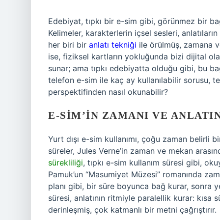
Edebiyat, tıpkı bir e-sim gibi, görünmez bir ba
Kelimeler, karakterlerin içsel sesleri, anlatılar
her biri bir
anlatı tekniği
ile örülmüş, zamana ve
ise, fiziksel kartların yokluğunda bizi dijital 
sunar; ama tıpkı edebiyatta olduğu gibi, bu bağın
telefon e-sim ile kaç ay kullanılabilir sorusu,
perspektifinden nasıl okunabilir?
E-SIM’IN ZAMANI VE ANLATI
Yurt dışı e-sim kullanımı, çoğu zaman belirli bir 
süreler, Jules Verne’in zaman ve mekan arasında 
sürekliliği
, tıpkı e-sim kullanım süresi gibi, ok
Pamuk’un “Masumiyet Müzesi” romanında zaman, 
planı gibi, bir süre boyunca bağ kurar, sonra y
süresi, anlatının ritmiyle paralellik kurar: kısa sü
derinleşmiş, çok katmanlı bir metni çağrıştırır.