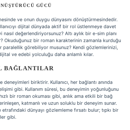
DÖNÜŞTÜRÜCÜ GÜCÜ
mesinde ve onun duygu dünyasını dönüştürmesindedir.
lanıcıyı dijital dünyada aktif bir rol üstlenmeye davet
i nasıl değerlendiriyorsunuz? Altı aylık bir e-sim planı
nar? Okuduğunuz bir roman karakterinin zamanla kurduğu
ir paralellik görebiliyor musunuz? Kendi gözlemlerinizi,
dijital ve edebi yolculuğu daha anlamlı kılar.
AL BAĞLANTILAR
e deneyimleri biriktirir. Kullanıcı, her bağlantı anında
gelişimi gibi. Kullanım süresi, bu deneyimin yoğunluğunu
n, hızlı bir roman okuması gibi, anlık ama etkili bir bağ
, derinleşen, katmanlı ve uzun soluklu bir deneyim sunar.
etrafındaki dünyayı gözlemleme fırsatı bulur; tıpkı bir
er gibi.