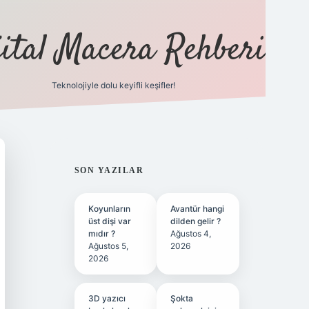
jital Macera Rehberi
Teknolojiyle dolu keyifli keşifler!
https://
SIDEBAR
SON YAZILAR
Koyunların
Avantür hangi
üst dişi var
dilden gelir ?
mıdır ?
Ağustos 4,
Ağustos 5,
2026
2026
3D yazıcı
Şokta