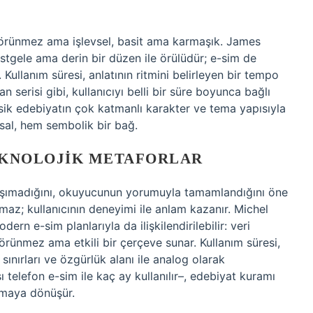
görünmez ama işlevsel, basit ama karmaşık. James
stgele ama derin bir düzen ile örülüdür; e-sim de
Kullanım süresi, anlatının ritmini belirleyen bir tempo
man serisi gibi, kullanıcıyı belli bir süre boyunca bağlı
asik edebiyatın çok katmanlı karakter ve tema yapısıyla
sal, hem sembolik bir bağ.
EKNOLOJIK METAFORLAR
taşımadığını, okuyucunun yorumuyla tamamlandığını öne
nmaz; kullanıcının deneyimi ile anlam kazanır. Michel
ern e-sim planlarıyla da ilişkilendirilebilir: veri
, görünmez ama etkili bir çerçeve sunar. Kullanım süresi,
sınırları ve özgürlük alanı ile analog olarak
şı telefon e-sim ile kaç ay kullanılır–, edebiyat kuramı
amaya dönüşür.