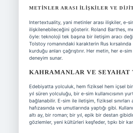
METINLER ARASI İLIŞKILER VE DIJ
Intertextuality, yani metinler arası ilişkiler, e
ilişkilenebileceğini gösterir. Roland Barthes, 
öyle: teknoloji tek başına bir iletişim aracı değ
Tolstoy romanındaki karakterin Rus kırsalında
kurduğu anları çağrıştırır. Her metin, her e-sim p
deneyim sunar.
KAHRAMANLAR VE SEYAHAT 
Edebiyatta yolculuk, hem fiziksel hem içsel b
yıl süren yolculuğu, bir e-sim kullanıcısının yu
bağlanabilir. E-sim ile iletişim, fiziksel sınırl
hafızasında ve umutlarında yaptığı gibi. Kullanım 
altı ay, bir roman; bir yıl, epik bir destan gibi
gözlemler, yeni kültürleri keşfeder, tıpkı bir kar