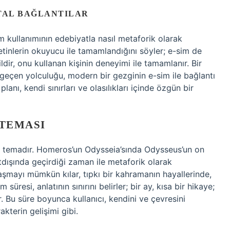
ITAL BAĞLANTILAR
-sim kullanımının edebiyatla nasıl metaforik olarak
metinlerin okuyucu ile tamamlandığını söyler; e-sim de
ildir, onu kullanan kişinin deneyimi ile tamamlanır. Bir
 geçen yolculuğu, modern bir gezginin e-sim ile bağlantı
lanı, kendi sınırları ve olasılıkları içinde özgün bir
TEMASI
ir temadır. Homeros’un Odysseia’sında Odysseus’un on
rtdışında geçirdiği zaman ile metaforik olarak
arı aşmayı mümkün kılar, tıpkı bir kahramanın hayallerinde,
süresi, anlatının sınırını belirler; bir ay, kısa bir hikaye;
dir. Bu süre boyunca kullanıcı, kendini ve çevresini
akterin gelişimi gibi.