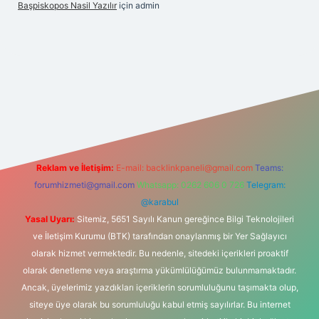
Başpiskopos Nasil Yazılır
için
admin
.hiltonbetx.org/
Reklam ve İletişim:
E-mail:
backlinkpaneli@gmail.com
Teams:
forumhizmeti@gmail.com
Whatsapp: 0262 606 0 726
Telegram:
@karabul
Yasal Uyarı:
Sitemiz, 5651 Sayılı Kanun gereğince Bilgi Teknolojileri
ve İletişim Kurumu (BTK) tarafından onaylanmış bir Yer Sağlayıcı
olarak hizmet vermektedir. Bu nedenle, sitedeki içerikleri proaktif
olarak denetleme veya araştırma yükümlülüğümüz bulunmamaktadır.
Ancak, üyelerimiz yazdıkları içeriklerin sorumluluğunu taşımakta olup,
siteye üye olarak bu sorumluluğu kabul etmiş sayılırlar. Bu internet