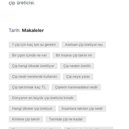
çip üreticisi.
Tarih:
Makaleler
1 çip için kaç ton su gerekir
Aselsan çip üretiyor mu
Bir çipin içinde ne var
Bir insana çip takılır mı
Çip hangi ülkede üretiliyor
Çip neden üretilir
Çip nedir nerelerde kullanılır
Çip neye yarar
Çip taktırmak kaç TL
Çiplerin hammaddesi nedir
Dünyanın en büyük çip üreticisi kimdir
Hangi ülkeler çip üretiyor
İnsanlara takılan çip nedir
Kimlere çip takılır
Tarımda çip ne kadar