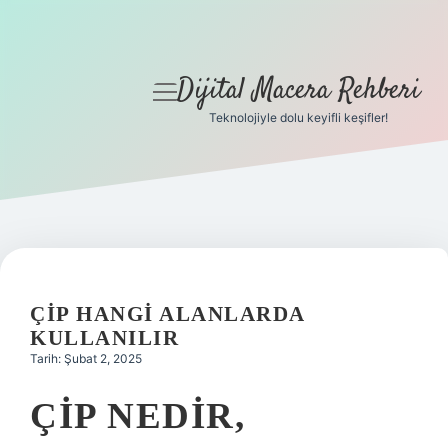
Dijital Macera Rehberi
menüyü
aç
Teknolojiyle dolu keyifli keşifler!
Anasayfa
Gizlilik Politikası
Yasal Uyarı
Hakkımızda
ÇIP HANGI ALANLARDA
KULLANILIR
Tarih: Şubat 2, 2025
ÇIP NEDIR,