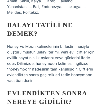
Amalfi Sahili, İtalya. … Krabi, Tayland. …
Yunanistan. … Bali, Endonezya. … İskoçya. …
Melides, Portekiz.
BALAYI TATILI NE
DEMEK?
Honey ve Moon kelimelerinin birleştirilmesiyle
oluşturulmuştur. Balayı terimi, yeni evli çiftler için
evlilik hayatının ilk aylarını veya günlerini ifade
eder. Dilimizde, honeymoon kelimesi İngilizce
“honeymoon” ifadesinin tam karşılığıdır. Çiftlerin
evlendikten sonra geçirdikleri tatile honeymoon
vacation denir.
EVLENDIKTEN SONRA
NEREYE GIDILIR?