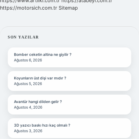
https://www.artiiki.com.tr
https://atabeyi.com.tr
https://motorsich.com.tr
Sitemap
SIDEBAR
SON YAZILAR
Bomber ceketin altina ne giyilir ?
Ağustos 6, 2026
Koyunların üst dişi var mıdır ?
Ağustos 5, 2026
Avantür hangi dilden gelir ?
Ağustos 4, 2026
3D yazıcı baskı hızı kaç olmalı ?
Ağustos 3, 2026