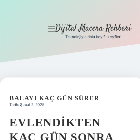
Dijital Macera Rehberi
menüyü
aç
Teknolojiyle dolu keyifli keşifler!
Anasayfa
Gizlilik Politikası
Yasal Uyarı
Hakkımızda
BALAYI KAÇ GÜN SÜRER
Tarih: Şubat 2, 2025
EVLENDIKTEN
KAÇ GÜN SONRA