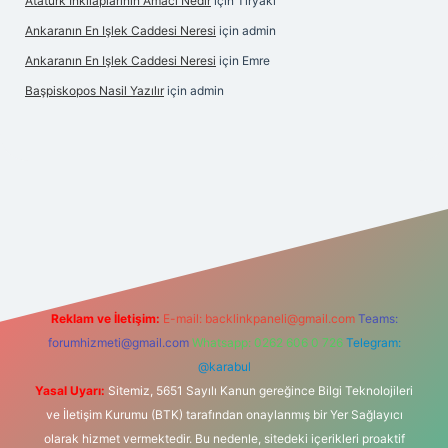
Atatürk Inkilaplarının Amacı Nedir
için
Tiryaki
Ankaranın En Işlek Caddesi Neresi
için
admin
Ankaranın En Işlek Caddesi Neresi
için
Emre
Başpiskopos Nasil Yazılır
için
admin
.hiltonbetx.org/
Reklam ve İletişim:
E-mail:
backlinkpaneli@gmail.com
Teams:
forumhizmeti@gmail.com
Whatsapp: 0262 606 0 726
Telegram:
@karabul
Yasal Uyarı:
Sitemiz, 5651 Sayılı Kanun gereğince Bilgi Teknolojileri
ve İletişim Kurumu (BTK) tarafından onaylanmış bir Yer Sağlayıcı
olarak hizmet vermektedir. Bu nedenle, sitedeki içerikleri proaktif