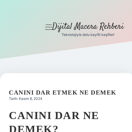
Dijital Macera Rehberi
menüyü
aç
Teknolojiyle dolu keyifli keşifler!
Anasayfa
Gizlilik Politikası
Yasal Uyarı
Hakkımızda
CANINI DAR ETMEK NE DEMEK
Tarih: Kasım 8, 2024
CANINI DAR NE
DEMEK?