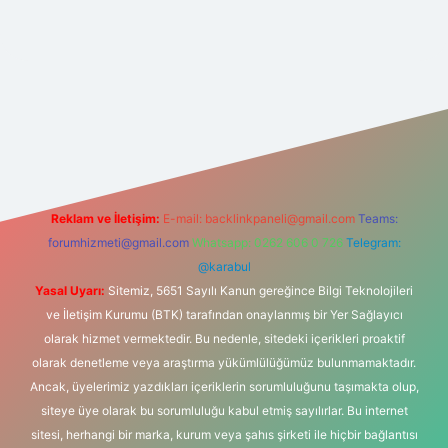
w.hiltonbetx.org/
Reklam ve İletişim:
E-mail:
backlinkpaneli@gmail.com
Teams:
forumhizmeti@gmail.com
Whatsapp: 0262 606 0 726
Telegram:
@karabul
Yasal Uyarı:
Sitemiz, 5651 Sayılı Kanun gereğince Bilgi Teknolojileri
ve İletişim Kurumu (BTK) tarafından onaylanmış bir Yer Sağlayıcı
olarak hizmet vermektedir. Bu nedenle, sitedeki içerikleri proaktif
olarak denetleme veya araştırma yükümlülüğümüz bulunmamaktadır.
Ancak, üyelerimiz yazdıkları içeriklerin sorumluluğunu taşımakta olup,
siteye üye olarak bu sorumluluğu kabul etmiş sayılırlar. Bu internet
sitesi, herhangi bir marka, kurum veya şahıs şirketi ile hiçbir bağlantısı