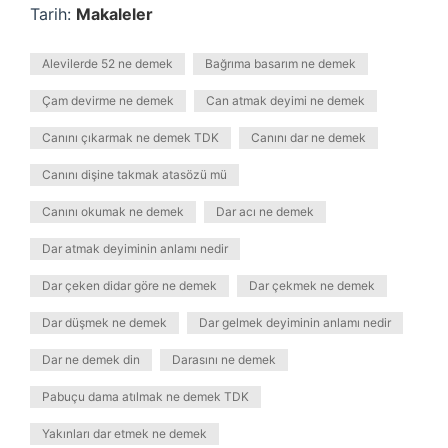
Tarih:
Makaleler
Alevilerde 52 ne demek
Bağrıma basarım ne demek
Çam devirme ne demek
Can atmak deyimi ne demek
Canını çıkarmak ne demek TDK
Canını dar ne demek
Canını dişine takmak atasözü mü
Canını okumak ne demek
Dar acı ne demek
Dar atmak deyiminin anlamı nedir
Dar çeken didar göre ne demek
Dar çekmek ne demek
Dar düşmek ne demek
Dar gelmek deyiminin anlamı nedir
Dar ne demek din
Darasını ne demek
Pabuçu dama atılmak ne demek TDK
Yakınları dar etmek ne demek