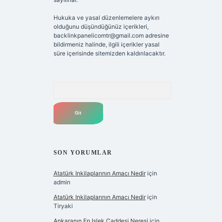
Hukuka ve yasal düzenlemelere aykırı
olduğunu düşündüğünüz içerikleri,
backlinkpanelicomtr@gmail.com
adresine
bildirmeniz halinde, ilgili içerikler yasal
süre içerisinde sitemizden kaldırılacaktır.
Arama
SON YORUMLAR
Atatürk Inkilaplarının Amacı Nedir
için
admin
Atatürk Inkilaplarının Amacı Nedir
için
Tiryaki
Ankaranın En Işlek Caddesi Neresi
için