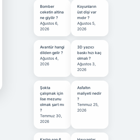
Bomber
Koyunların
ceketin altina
üst dişi var
ne giyilir ?
mıdır ?
Ağustos 6,
Ağustos 5,
2026
2026
Avantür hangi
3D yazıcı
dilden gelir ?
baskı hızı kaç
Ağustos 4,
olmalı ?
2026
Ağustos 3,
2026
Şokta
Asfaltın
çalışmak için
maliyeti nedir
lise mezunu
?
olmak şart mı
Temmuz 25,
?
2026
Temmuz 30,
2026
Kartın son 6
Hayvanlar