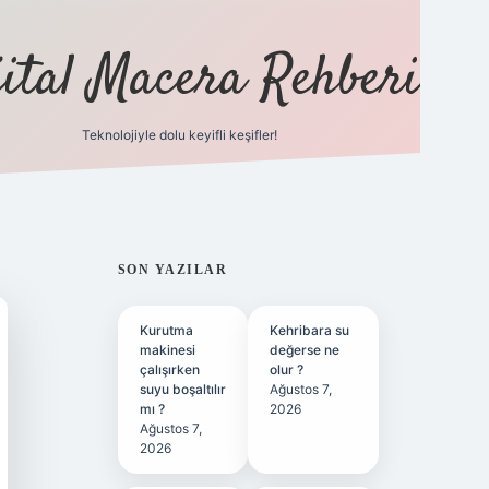
jital Macera Rehberi
Teknolojiyle dolu keyifli keşifler!
https://www.hiltonbetx.org/
SIDEBAR
SON YAZILAR
Kurutma
Kehribara su
makinesi
değerse ne
çalışırken
olur ?
suyu boşaltılır
Ağustos 7,
mı ?
2026
Ağustos 7,
2026