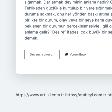
sığınmak. Dar atmak deyiminin anlamı nedir?
Tehlikeden güçlükle kurtulup bir yere sığınmak
duruma sokmak, onu her yönden baskı altına 
birlikte bir durum, olay veya bir şeye karşı duy
beklenen bir durumun gerçekleşmesiyle ilgili ol
anlama gelir? “Desire” ifadesi çok büyük bir ş
demek…
Canını
Devamını okuyun
Yorum Bırak
Dar
Etmek
Ne
Demek
https://www.artiiki.com.tr
https://atabeyi.com.tr
ht