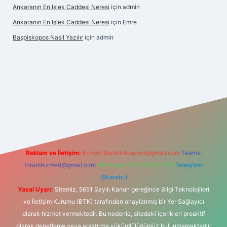
Ankaranın En Işlek Caddesi Neresi
için
admin
Ankaranın En Işlek Caddesi Neresi
için
Emre
Başpiskopos Nasil Yazılır
için
admin
/www.hiltonbetx.org/
Reklam ve İletişim:
E-mail:
backlinkpaneli@gmail.com
Teams:
forumhizmeti@gmail.com
Whatsapp: 0262 606 0 726
Telegram:
@karabul
Yasal Uyarı:
Sitemiz, 5651 Sayılı Kanun gereğince Bilgi Teknolojileri
ve İletişim Kurumu (BTK) tarafından onaylanmış bir Yer Sağlayıcı
olarak hizmet vermektedir. Bu nedenle, sitedeki içerikleri proaktif
olarak denetleme veya araştırma yükümlülüğümüz bulunmamaktadır.