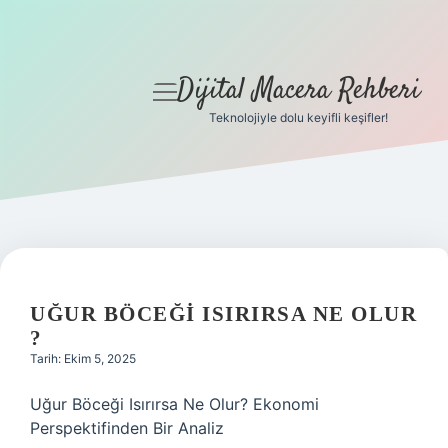
Dijital Macera Rehberi
menüyü
aç
Teknolojiyle dolu keyifli keşifler!
Anasayfa
Gizlilik Politikası
Yasal Uyarı
Hakkımızda
UĞUR BÖCEĞI ISIRIRSA NE OLUR
?
Tarih: Ekim 5, 2025
Uğur Böceği Isırırsa Ne Olur? Ekonomi
Perspektifinden Bir Analiz