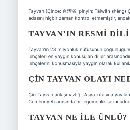
Tayvan (Çince: 台湾省; pinyin: Táiwān shěng) Çin
adasını hiçbir zaman kontrol etmemiştir, anca
TAYVAN’IN RESMI DILI
Tayvan’ın 23 milyonluk nüfusunun çoğunluğunu
lehçeleri en yaygın konuşulan diller arasında
lehçelerini konuşmasıyla yaygın olarak kullanıla
ÇIN TAYVAN OLAYI NE
Çin-Tayvan anlaşmazlığı, Asya kıtasına yayıla
Cumhuriyeti arasında bir egemenlik sorunudur
TAYVAN NE ILE ÜNLÜ?