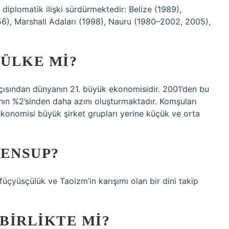
iplomatik ilişki sürdürmektedir: Belize (1989),
56), Marshall Adaları (1998), Nauru (1980–2002, 2005),
 ÜLKE MI?
çısından dünyanın 21. büyük ekonomisidir. 2001’den bu
ın %2’sinden daha azını oluşturmaktadır. Komşuları
konomisi büyük şirket grupları yerine küçük ve orta
MENSUP?
çyüsçülük ve Taoizm’in karışımı olan bir dini takip
 BIRLIKTE MI?