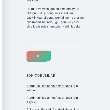
Hukuka ve yasal düzenlemelere aykırı
olduğunu düşündüğünüz içerikleri,
backlinkpanelicomtr@gmail.com
adresine
bildirmeniz halinde, ilgili içerikler yasal
süre içerisinde sitemizden kaldırılacaktır.
Arama
SON YORUMLAR
Atatürk Inkilaplarının Amacı Nedir
için
admin
Atatürk Inkilaplarının Amacı Nedir
için
Tiryaki
Ankaranın En Işlek Caddesi Neresi
için