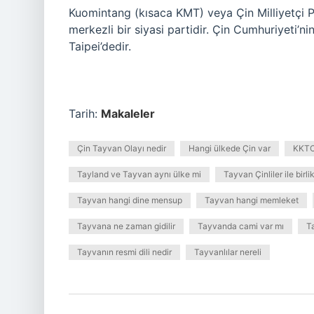
Kuomintang (kısaca KMT) veya Çin Milliyetçi P
merkezli bir siyasi partidir. Çin Cumhuriyeti’n
Taipei’dedir.
Tarih:
Makaleler
Çin Tayvan Olayı nedir
Hangi ülkede Çin var
KKTCy
Tayland ve Tayvan aynı ülke mi
Tayvan Çinliler ile birli
Tayvan hangi dine mensup
Tayvan hangi memleket
Tayvana ne zaman gidilir
Tayvanda cami var mı
T
Tayvanın resmi dili nedir
Tayvanlılar nereli