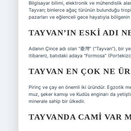
Bilgisayar bilimi, elektronik ve mühendislik al
Tayvan; binlerce ağaç türünün bulunduğu tropika
pazarları ve eğlenceli gece hayatıyla bölgenin t
TAYVAN’IN ESKI ADI N
Adanın Çince adı olan “臺灣” (“Tayvan”), bir yerl
itibaren), batıdaki adaya “Formosa” (Portekiz
TAYVAN EN ÇOK NE Ü
Pirinç ve çay en önemli iki üründür. Egzotik mey
muz, şeker kamışı ve Kudüs enginarı da yetiştir
minerale sahip bir ülkedir.
TAYVANDA CAMI VAR M