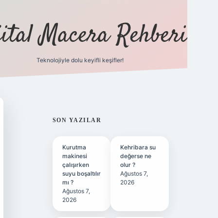
jital Macera Rehberi
Teknolojiyle dolu keyifli keşifler!
https://www.hi
SIDEBAR
SON YAZILAR
Kurutma
Kehribara su
makinesi
değerse ne
çalışırken
olur ?
suyu boşaltılır
Ağustos 7,
mı ?
2026
Ağustos 7,
2026