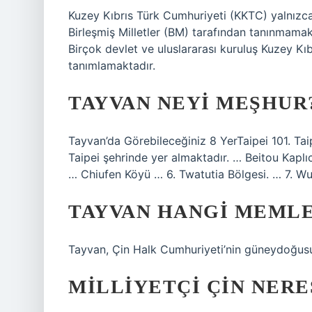
Kuzey Kıbrıs Türk Cumhuriyeti (KKTC) yalnızca
Birleşmiş Milletler (BM) tarafından tanınmamakt
Birçok devlet ve uluslararası kuruluş Kuzey Kıbr
tanımlamaktadır.
TAYVAN NEYI MEŞHUR
Tayvan’da Görebileceğiniz 8 YerTaipei 101. Taip
Taipei şehrinde yer almaktadır. … Beitou Kaplı
… Chiufen Köyü … 6. Twatutia Bölgesi. … 7. W
TAYVAN HANGI MEML
Tayvan, Çin Halk Cumhuriyeti’nin güneydoğusu
MILLIYETÇI ÇIN NERE