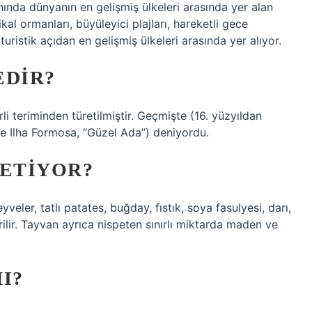
anında dünyanın en gelişmiş ülkeleri arasında yer alan
l ormanları, büyüleyici plajları, hareketli gece
uristik açıdan en gelişmiş ülkeleri arasında yer alıyor.
EDIR?
i teriminden türetilmiştir. Geçmişte (16. yüzyıldan
ce Ilha Formosa, “Güzel Ada”) deniyordu.
RETIYOR?
veler, tatlı patates, buğday, fıstık, soya fasulyesi, darı,
ilir. Tayvan ayrıca nispeten sınırlı miktarda maden ve
I?