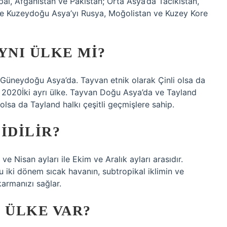
al, Afganistan ve Pakistan; Orta Asya’da Tacikistan,
 ve Kuzeydoğu Asya’yı Rusya, Moğolistan ve Kuzey Kore
YNI ÜLKE MI?
 Güneydoğu Asya’da. Tayvan etnik olarak Çinli olsa da
m 2020İki ayrı ülke. Tayvan Doğu Asya’da ve Tayland
lsa da Tayland halkı çeşitli geçmişlere sahip.
IDILIR?
e Nisan ayları ile Ekim ve Aralık ayları arasıdır.
u iki dönem sıcak havanın, subtropikal iklimin ve
karmanızı sağlar.
 ÜLKE VAR?