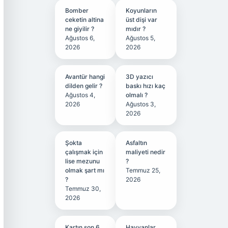
Bomber
Koyunların
ceketin altina
üst dişi var
ne giyilir ?
mıdır ?
Ağustos 6,
Ağustos 5,
2026
2026
Avantür hangi
3D yazıcı
dilden gelir ?
baskı hızı kaç
Ağustos 4,
olmalı ?
2026
Ağustos 3,
2026
Şokta
Asfaltın
çalışmak için
maliyeti nedir
lise mezunu
?
olmak şart mı
Temmuz 25,
?
2026
Temmuz 30,
2026
Kartın son 6
Hayvanlar