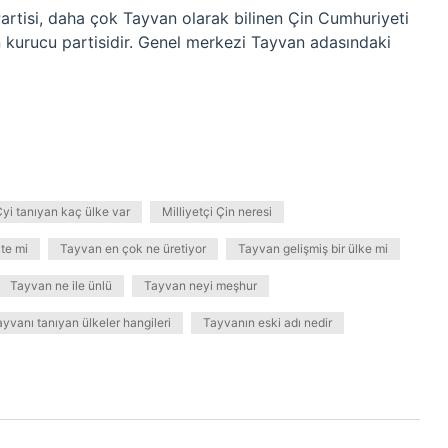
artisi, daha çok Tayvan olarak bilinen Çin Cumhuriyeti
in kurucu partisidir. Genel merkezi Tayvan adasındaki
i tanıyan kaç ülke var
Milliyetçi Çin neresi
kte mi
Tayvan en çok ne üretiyor
Tayvan gelişmiş bir ülke mi
Tayvan ne ile ünlü
Tayvan neyi meşhur
ayvanı tanıyan ülkeler hangileri
Tayvanın eski adı nedir