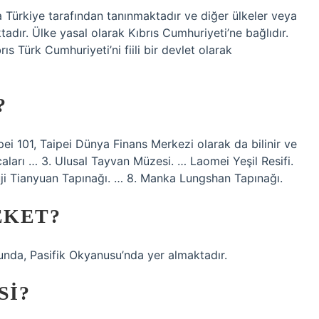
 Türkiye tarafından tanınmaktadır ve diğer ülkeler veya
adır. Ülke yasal olarak Kıbrıs Cumhuriyeti’ne bağlıdır.
ıs Türk Cumhuriyeti’ni fiili bir devlet olarak
?
ei 101, Taipei Dünya Finans Merkezi olarak da bilinir ve
caları … 3. Ulusal Tayvan Müzesi. … Laomei Yeşil Resifi.
uji Tianyuan Tapınağı. … 8. Manka Lungshan Tapınağı.
EKET?
nda, Pasifik Okyanusu’nda yer almaktadır.
SI?