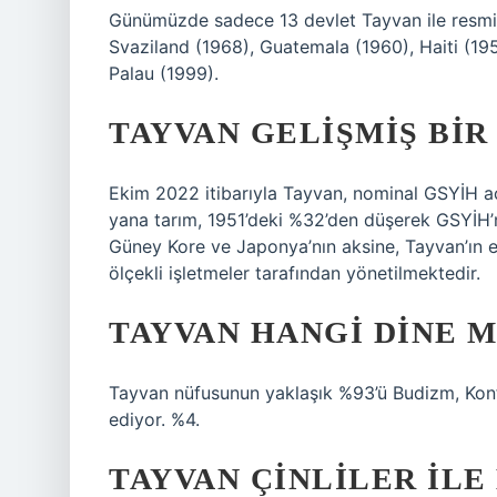
Günümüzde sadece 13 devlet Tayvan ile resmi d
Svaziland (1968), Guatemala (1960), Haiti (19
Palau (1999).
TAYVAN GELIŞMIŞ BIR
Ekim 2022 itibarıyla Tayvan, nominal GSYİH a
yana tarım, 1951’deki %32’den düşerek GSYİH’n
Güney Kore ve Japonya’nın aksine, Tayvan’ın e
ölçekli işletmeler tarafından yönetilmektedir.
TAYVAN HANGI DINE 
Tayvan nüfusunun yaklaşık %93’ü Budizm, Konfü
ediyor. %4.
TAYVAN ÇINLILER ILE