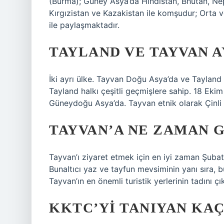
(Burma); Güney Asya’da Hindistan, Bhutan, Nep
Kırgızistan ve Kazakistan ile komşudur; Orta
ile paylaşmaktadır.
TAYLAND VE TAYVAN A
İki ayrı ülke. Tayvan Doğu Asya’da ve Tayland
Tayland halkı çeşitli geçmişlere sahip. 18 Eki
Güneydoğu Asya’da. Tayvan etnik olarak Çinli o
TAYVAN’A NE ZAMAN G
Tayvan’ı ziyaret etmek için en iyi zaman Şubat v
Bunaltıcı yaz ve tayfun mevsiminin yanı sıra, b
Tayvan’ın en önemli turistik yerlerinin tadını çı
KKTC’YI TANIYAN KAÇ