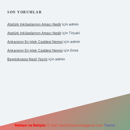
SON YORUMLAR
Atatürk Inkilaplarının Amacı Nedir
için
admin
Atatürk Inkilaplarının Amacı Nedir
için
Tiryaki
Ankaranın En Işlek Caddesi Neresi
için
admin
Ankaranın En Işlek Caddesi Neresi
için
Emre
Başpiskopos Nasil Yazılır
için
admin
org/
Reklam ve İletişim:
E-mail:
backlinkpaneli@gmail.com
Teams: