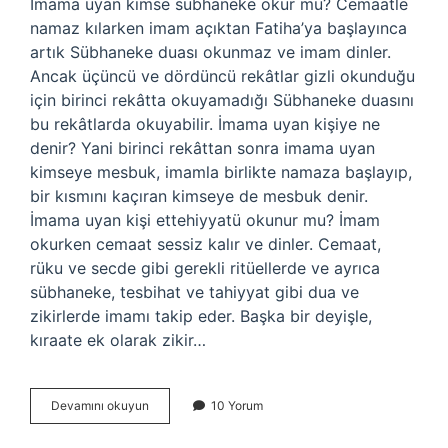
İmama uyan kimse sübhaneke okur mu? Cemaatle
namaz kılarken imam açıktan Fatiha’ya başlayınca
artık Sübhaneke duası okunmaz ve imam dinler.
Ancak üçüncü ve dördüncü rekâtlar gizli okunduğu
için birinci rekâtta okuyamadığı Sübhaneke duasını
bu rekâtlarda okuyabilir. İmama uyan kişiye ne
denir? Yani birinci rekâttan sonra imama uyan
kimseye mesbuk, imamla birlikte namaza başlayıp,
bir kısmını kaçıran kimseye de mesbuk denir.
İmama uyan kişi ettehiyyatü okunur mu? İmam
okurken cemaat sessiz kalır ve dinler. Cemaat,
rüku ve secde gibi gerekli ritüellerde ve ayrıca
sübhaneke, tesbihat ve tahiyyat gibi dua ve
zikirlerde imamı takip eder. Başka bir deyişle,
kıraate ek olarak zikir…
İMama
Devamını okuyun
10 Yorum
Uyan
Kişi