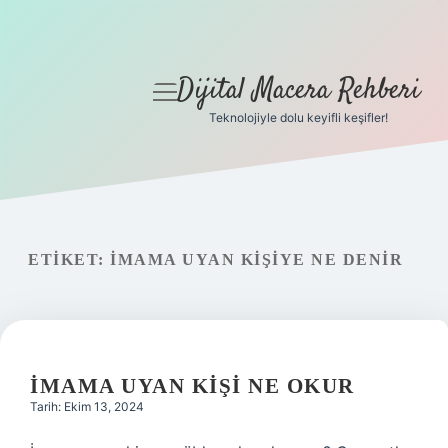
Dijital Macera Rehberi
menüyü
aç
Teknolojiyle dolu keyifli keşifler!
Anasayfa
Gizlilik Politikası
Yasal Uyarı
ETIKET:
İMAMA UYAN KIŞIYE NE DENIR
Hakkımızda
İMAMA UYAN KIŞI NE OKUR
Tarih: Ekim 13, 2024