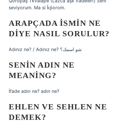
Qoropaş Tkvalape (Lazca aşk ifadeleri) Seni
seviyorum. Ma si ǩṕorom.
ARAPÇADA ISMIN NE
DIYE NASIL SORULUR?
Adınız ne? / Adınız ne? شو اسمك؟
SENIN ADIN NE
MEANING?
İfade adın ne? adın ne?
EHLEN VE SEHLEN NE
DEMEK?