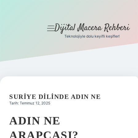
Dijital Macera Rehberi
menüyü
aç
Teknolojiyle dolu keyifli keşifler!
Anasayfa
Gizlilik Politikası
Yasal Uyarı
Hakkımızda
SURIYE DILINDE ADIN NE
Tarih: Temmuz 12, 2025
ADIN NE
ARAPÇASI?