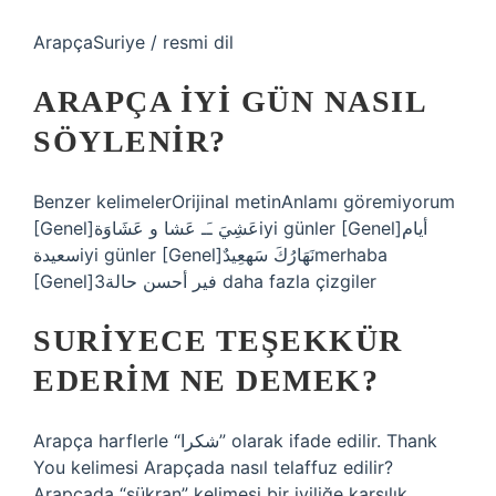
ArapçaSuriye / resmi dil
ARAPÇA IYI GÜN NASIL
SÖYLENIR?
Benzer kelimelerOrijinal metinAnlamı göremiyorum
[Genel]عَشِيَ ـَـ عَشا و عَشَاوَةiyi günler [Genel]أيام
سعيدةiyi günler [Genel]نَهَارُكَ سَهعِيدٌmerhaba
[Genel]فير أحسن حالة3 daha fazla çizgiler
SURIYECE TEŞEKKÜR
EDERIM NE DEMEK?
Arapça harflerle “شكرا” olarak ifade edilir. Thank
You kelimesi Arapçada nasıl telaffuz edilir?
Arapçada “şükran” kelimesi bir iyiliğe karşılık