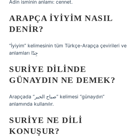
Adin isminin anlamı: cennet.
ARAPÇA IYIYIM NASIL
DENIR?
“İyiyim” kelimesinin tüm Türkçe-Arapça çevirileri ve
anlamları جِدّا
SURIYE DILINDE
GÜNAYDIN NE DEMEK?
Arapçada “صباح الخير” kelimesi “günaydın”
anlamında kullanılır.
SURIYE NE DILI
KONUŞUR?