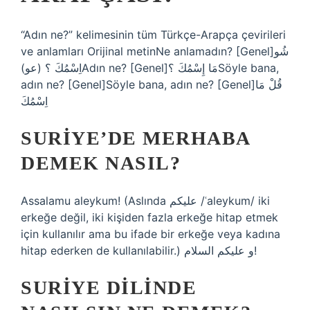
“Adın ne?” kelimesinin tüm Türkçe-Arapça çevirileri
ve anlamları Orijinal metinNe anlamadın? [Genel]شُو
اِسْمُكَ ؟ (عو)Adın ne? [Genel]مَا إِسْمُكَ ؟Söyle bana,
adın ne? [Genel]Söyle bana, adın ne? [Genel]قُلْ مَا
اِسْمُكَ
SURIYE’DE MERHABA
DEMEK NASIL?
Assalamu aleykum! (Aslında عليكم /ʿaleykum/ iki
erkeğe değil, iki kişiden fazla erkeğe hitap etmek
için kullanılır ama bu ifade bir erkeğe veya kadına
hitap ederken de kullanılabilir.) و عليكم السلام!
SURIYE DILINDE