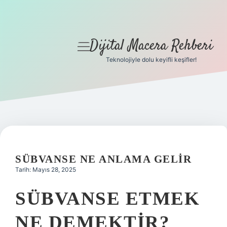
Dijital Macera Rehberi
menüyü
aç
Teknolojiyle dolu keyifli keşifler!
Anasayfa
Gizlilik Politikası
Yasal Uyarı
Hakkımızda
SÜBVANSE NE ANLAMA GELIR
Tarih: Mayıs 28, 2025
SÜBVANSE ETMEK
NE DEMEKTIR?