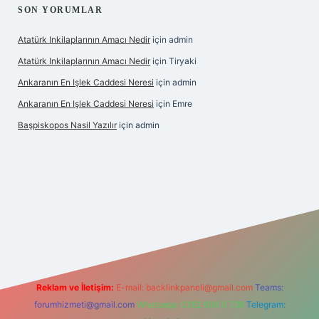
SON YORUMLAR
Atatürk Inkilaplarının Amacı Nedir
için
admin
Atatürk Inkilaplarının Amacı Nedir
için
Tiryaki
Ankaranın En Işlek Caddesi Neresi
için
admin
Ankaranın En Işlek Caddesi Neresi
için
Emre
Başpiskopos Nasil Yazılır
için
admin
://www.hiltonbetx.org/
Reklam ve İletişim:
E-mail:
backlinkpaneli@gmail.com
Teams:
forumhizmeti@gmail.com
Whatsapp: 0262 606 0 726
Telegram: