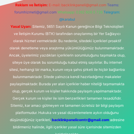
Reklam ve İletişim:
E-mail:
backlinkpaneli@gmail.com
Teams:
forumhizmeti@gmail.com
Whatsapp: 0262 606 0 726
Telegram:
@karabul
Yasal Uyarı:
Sitemiz, 5651 Sayılı Kanun gereğince Bilgi Teknolojileri
ve İletişim Kurumu (BTK) tarafından onaylanmış bir Yer Sağlayıcı
olarak hizmet vermektedir. Bu nedenle, sitedeki içerikleri proaktif
olarak denetleme veya araştırma yükümlülüğümüz bulunmamaktadır.
Ancak, üyelerimiz yazdıkları içeriklerin sorumluluğunu taşımakta olup,
siteye üye olarak bu sorumluluğu kabul etmiş sayılırlar. Bu internet
sitesi, herhangi bir marka, kurum veya şahıs şirketi ile hiçbir bağlantısı
bulunmamaktadır. Sitede yalnızca kendi hazırladığımız makaleler
paylaşılmaktadır. Burada yer alan içerikler haber niteliği taşımamakta
olup, gerçek kurum ve kişiler hakkında paylaşım yapılmamaktadır.
Gerçek kurum ve kişiler ile isim benzerlikleri tamamen tesadüfidir.
Sitemiz, kar amacı gütmeyen ve tamamen ücretsiz bir bilgi paylaşım
platformudur. Hukuka ve yasal düzenlemelere aykırı olduğunu
düşündüğünüz içerikleri,
backlinkpanelicomtr@gmail.com
adresine
bildirmeniz halinde, ilgili içerikler yasal süre içerisinde sitemizden