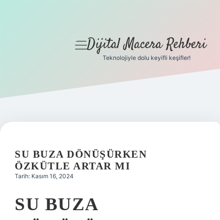
Dijital Macera Rehberi
menüyü
aç
Teknolojiyle dolu keyifli keşifler!
Anasayfa
Gizlilik Politikası
Yasal Uyarı
Hakkımızda
SU BUZA DÖNÜŞÜRKEN
ÖZKÜTLE ARTAR MI
Tarih: Kasım 16, 2024
SU BUZA