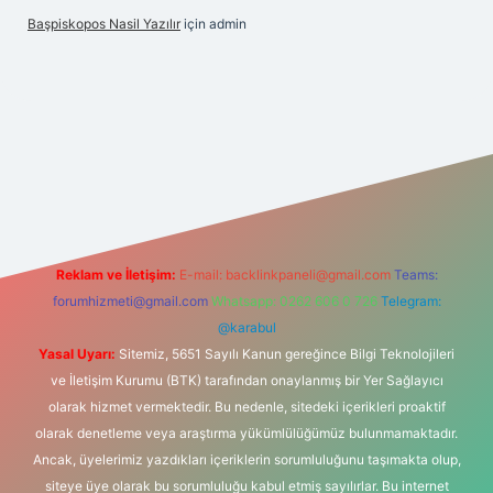
Başpiskopos Nasil Yazılır
için
admin
betx.org/
Reklam ve İletişim:
E-mail:
backlinkpaneli@gmail.com
Teams:
forumhizmeti@gmail.com
Whatsapp: 0262 606 0 726
Telegram:
@karabul
Yasal Uyarı:
Sitemiz, 5651 Sayılı Kanun gereğince Bilgi Teknolojileri
ve İletişim Kurumu (BTK) tarafından onaylanmış bir Yer Sağlayıcı
olarak hizmet vermektedir. Bu nedenle, sitedeki içerikleri proaktif
olarak denetleme veya araştırma yükümlülüğümüz bulunmamaktadır.
Ancak, üyelerimiz yazdıkları içeriklerin sorumluluğunu taşımakta olup,
siteye üye olarak bu sorumluluğu kabul etmiş sayılırlar. Bu internet