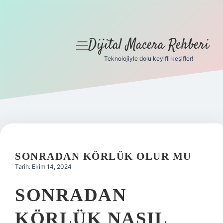
Dijital Macera Rehberi
menüyü
aç
Teknolojiyle dolu keyifli keşifler!
Anasayfa
Gizlilik Politikası
Yasal Uyarı
Hakkımızda
SONRADAN KÖRLÜK OLUR MU
Tarih: Ekim 14, 2024
SONRADAN
KÖRLÜK NASIL