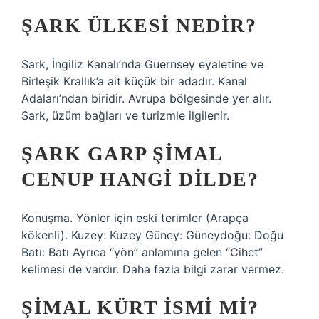
ŞARK ÜLKESI NEDIR?
Sark, İngiliz Kanalı’nda Guernsey eyaletine ve
Birleşik Krallık’a ait küçük bir adadır. Kanal
Adaları’ndan biridir. Avrupa bölgesinde yer alır.
Sark, üzüm bağları ve turizmle ilgilenir.
ŞARK GARP ŞIMAL
CENUP HANGI DILDE?
Konuşma. Yönler için eski terimler (Arapça
kökenli). Kuzey: Kuzey Güney: Güneydoğu: Doğu
Batı: Batı Ayrıca “yön” anlamına gelen “Cihet”
kelimesi de vardır. Daha fazla bilgi zarar vermez.
ŞIMAL KÜRT ISMI MI?