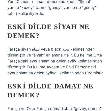
Yani Osmanlı’nın son dönemine kadar “Şimal”
yerine “kuzey” tabiri, “güney” yerine de “güney”
tabiri kullanılıyordu.
ESKI DILDE SIYAH NE
DEMEK?
Farsça siyah سیاه veya black سیه kelimesinden
türemiştir ve “siyah” anlamına gelir. Bu kelime Orta
Farsça’daki aynı anlamına gelen syāv kelimesinden
türemiştir. Bu kelime Avesta ve Eski Farsça’daki
aynı anlamına gelen syāva- kelimesinden türemiştir.
ESKI DILDE DAMAT NE
DEMEK?
Farsça ve Orta Farsça dāmād داماد “güvey, damat”