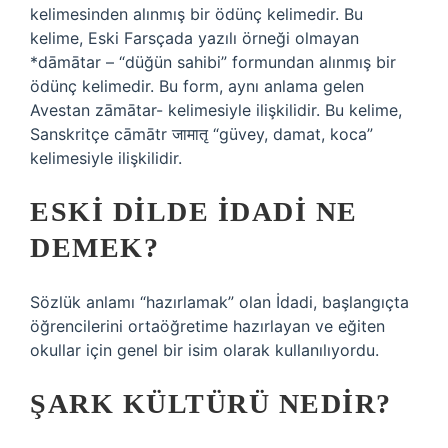
kelimesinden alınmış bir ödünç kelimedir. Bu
kelime, Eski Farsçada yazılı örneği olmayan
*dāmātar – “düğün sahibi” formundan alınmış bir
ödünç kelimedir. Bu form, aynı anlama gelen
Avestan zāmātar- kelimesiyle ilişkilidir. Bu kelime,
Sanskritçe cāmātr जामातृ “güvey, damat, koca”
kelimesiyle ilişkilidir.
ESKI DILDE IDADI NE
DEMEK?
Sözlük anlamı “hazırlamak” olan İdadi, başlangıçta
öğrencilerini ortaöğretime hazırlayan ve eğiten
okullar için genel bir isim olarak kullanılıyordu.
ŞARK KÜLTÜRÜ NEDIR?