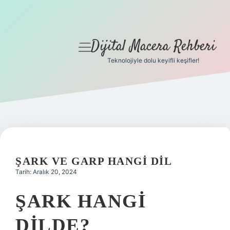
Dijital Macera Rehberi
menüyü
aç
Teknolojiyle dolu keyifli keşifler!
Anasayfa
Gizlilik Politikası
Yasal Uyarı
Hakkımızda
ŞARK VE GARP HANGI DIL
Tarih: Aralık 20, 2024
ŞARK HANGI
DILDE?