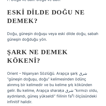
ESKI DILDE DOĞU NE
DEMEK?
Doğu, güneşin doğuşu veya eski dilde doğu, sabah
güneşin doğduğu yön.
ŞARK NE DEMEK
KÖKENI?
Orient – Nişanyan Sözlüğü. Arapça şarḳ شرق
“güneşin doğuşu, doğu” kelimesinden ödünç
alınmış bir kelimedir ve bu kelime şrḳ kökünden
gelir. Bu kelime, Arapça sharaḳa شرق “kırmızı oldu,
aydınlandı, güneş yükseldi” fiilinin faˁl ölçüsündeki
infinitif halidir.