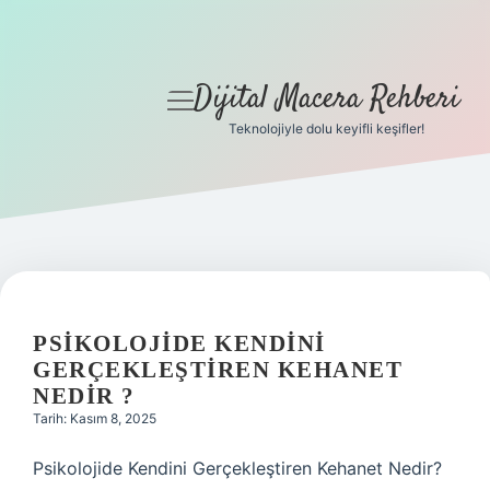
Dijital Macera Rehberi
menüyü
aç
Teknolojiyle dolu keyifli keşifler!
Anasayfa
Gizlilik Politikası
Yasal Uyarı
Hakkımızda
PSIKOLOJIDE KENDINI
GERÇEKLEŞTIREN KEHANET
NEDIR ?
Tarih: Kasım 8, 2025
Psikolojide Kendini Gerçekleştiren Kehanet Nedir?