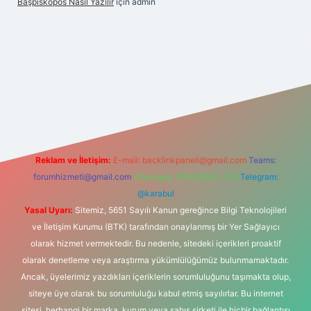
Başpiskopos Nasil Yazılır
için
admin
ww.hiltonbetx.org/
Reklam ve İletişim:
E-mail:
backlinkpaneli@gmail.com
Teams:
forumhizmeti@gmail.com
Whatsapp: 0262 606 0 726
Telegram:
@karabul
Yasal Uyarı:
Sitemiz, 5651 Sayılı Kanun gereğince Bilgi Teknolojileri
ve İletişim Kurumu (BTK) tarafından onaylanmış bir Yer Sağlayıcı
olarak hizmet vermektedir. Bu nedenle, sitedeki içerikleri proaktif
olarak denetleme veya araştırma yükümlülüğümüz bulunmamaktadır.
Ancak, üyelerimiz yazdıkları içeriklerin sorumluluğunu taşımakta olup,
siteye üye olarak bu sorumluluğu kabul etmiş sayılırlar. Bu internet
sitesi, herhangi bir marka, kurum veya şahıs şirketi ile hiçbir bağlantısı