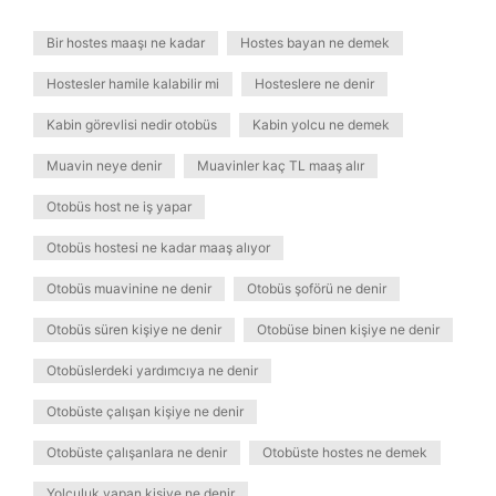
Bir hostes maaşı ne kadar
Hostes bayan ne demek
Hostesler hamile kalabilir mi
Hosteslere ne denir
Kabin görevlisi nedir otobüs
Kabin yolcu ne demek
Muavin neye denir
Muavinler kaç TL maaş alır
Otobüs host ne iş yapar
Otobüs hostesi ne kadar maaş alıyor
Otobüs muavinine ne denir
Otobüs şoförü ne denir
Otobüs süren kişiye ne denir
Otobüse binen kişiye ne denir
Otobüslerdeki yardımcıya ne denir
Otobüste çalışan kişiye ne denir
Otobüste çalışanlara ne denir
Otobüste hostes ne demek
Yolculuk yapan kişiye ne denir