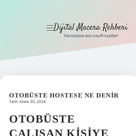
Dijital Macera Rehberi
menüyü
aç
Teknolojiyle dolu keyifli keşifler!
Anasayfa
Gizlilik Politikası
Yasal Uyarı
Hakkımızda
OTOBÜSTE HOSTESE NE DENIR
Tarih: Aralık 30, 2024
OTOBÜSTE
ÇALIŞAN KIŞIYE