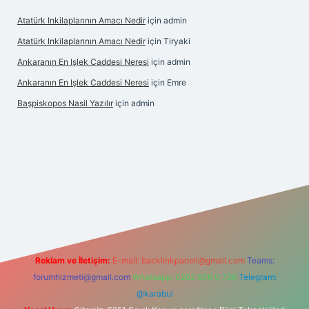
Atatürk Inkilaplarının Amacı Nedir
için
admin
Atatürk Inkilaplarının Amacı Nedir
için
Tiryaki
Ankaranın En Işlek Caddesi Neresi
için
admin
Ankaranın En Işlek Caddesi Neresi
için
Emre
Başpiskopos Nasil Yazılır
için
admin
www.hiltonbetx.org/
Reklam ve İletişim:
E-mail:
backlinkpaneli@gmail.com
Teams:
forumhizmeti@gmail.com
Whatsapp: 0262 606 0 726
Telegram:
@karabul