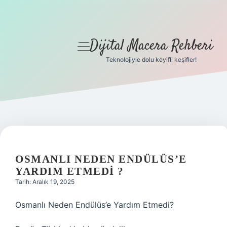
Dijital Macera Rehberi
menüyü
aç
Teknolojiyle dolu keyifli keşifler!
Anasayfa
Gizlilik Politikası
Yasal Uyarı
Hakkımızda
OSMANLI NEDEN ENDÜLÜS’E
YARDIM ETMEDI ?
Tarih: Aralık 19, 2025
Osmanlı Neden Endülüs’e Yardım Etmedi?