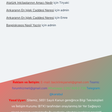
Atatürk Inkilaplarının Amacı Nedir
için
Tiryaki
Ankaranın En Işlek Caddesi Neresi
için
admin
Ankaranın En Işlek Caddesi Neresi
için
Emre
Başpiskopos Nasil Yazılır
için
admin
www.hiltonbetx.org/
Reklam ve İletişim:
E-mail:
backlinkpaneli@gmail.com
Teams:
forumhizmeti@gmail.com
Whatsapp: 0262 606 0 726
Telegram:
@karabul
Yasal Uyarı:
Sitemiz, 5651 Sayılı Kanun gereğince Bilgi Teknolojileri
ve İletişim Kurumu (BTK) tarafından onaylanmış bir Yer Sağlayıcı