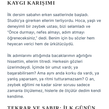
KAYGI KARIŞIMI
İlk dersim sabahın erken saatlerinde başladı.
Studio’ya girerken ellerim terliyordu. Hoca, yaşlı ve
deneyimli bir zeybek ustası, bizi selamladı ve
“Önce durmayı, nefes almayı, adım atmayı
öğreneceksiniz,” dedi. Benim için bu sözler hem
heyecan verici hem de ürkütücüydü.
İlk adımlarımı attığımda bacaklarımın ağırlığını
hissettim, ellerim titredi. Herkesin gözleri
üzerimdeydi. İçimde bir umut vardı; ya
başarabilirsem? Ama aynı anda korku da vardı, ya
yanlış yaparsam, ya ritmi tutturamazsam? O an,
zeybek eğitimi ne kadar sürer sorusu sadece
zamanla ölçülemez, hislerle de ölçülür dedim kendi
kendime.
TEKRAR VE SABIR: İLK GÜNÜN