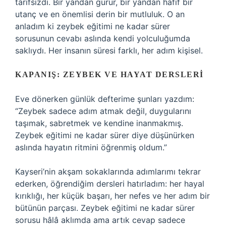
tarifsizdi. Bir yandan gurur, bir yandan hafif bir
utanç ve en önemlisi derin bir mutluluk. O an
anladım ki zeybek eğitimi ne kadar sürer
sorusunun cevabı aslında kendi yolculuğumda
saklıydı. Her insanın süresi farklı, her adım kişisel.
KAPANIŞ: ZEYBEK VE HAYAT DERSLERI
Eve dönerken günlük defterime şunları yazdım:
“Zeybek sadece adım atmak değil, duygularını
taşımak, sabretmek ve kendine inanmakmış.
Zeybek eğitimi ne kadar sürer diye düşünürken
aslında hayatın ritmini öğrenmiş oldum.”
Kayseri’nin akşam sokaklarında adımlarımı tekrar
ederken, öğrendiğim dersleri hatırladım: her hayal
kırıklığı, her küçük başarı, her nefes ve her adım bir
bütünün parçası. Zeybek eğitimi ne kadar sürer
sorusu hâlâ aklımda ama artık cevap sadece