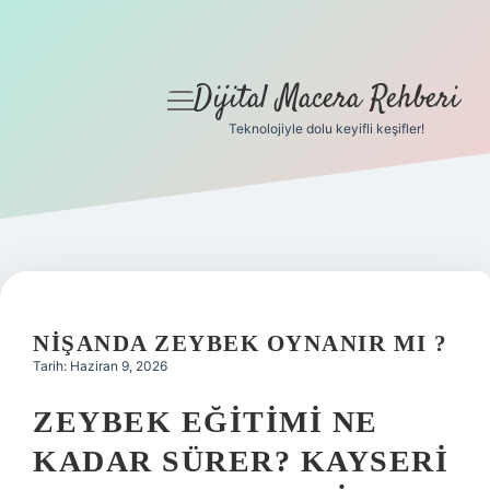
Dijital Macera Rehberi
menüyü
aç
Teknolojiyle dolu keyifli keşifler!
Anasayfa
Gizlilik Politikası
Yasal Uyarı
Hakkımızda
NIŞANDA ZEYBEK OYNANIR MI ?
Tarih: Haziran 9, 2026
ZEYBEK EĞITIMI NE
KADAR SÜRER? KAYSERI