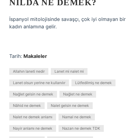
NILDA NE DEMEK?
İspanyol mitolojisinde savaşçı, çok iyi olmayan bir
kadın anlamına gelir.
Tarih:
Makaleler
Allahın laneti nedir
Lanet mi nalet mi
Lanet olsun yerine ne kullanılır
Lütfedilmiş ne demek
Nağlet gelsin ne demek
Nağlet ne demek
Nâhid ne demek
Nalet gelsin ne demek
Nalet ne demek anlamı
Namal ne demek
Nayir anlamı ne demek
Nazan ne demek TDK