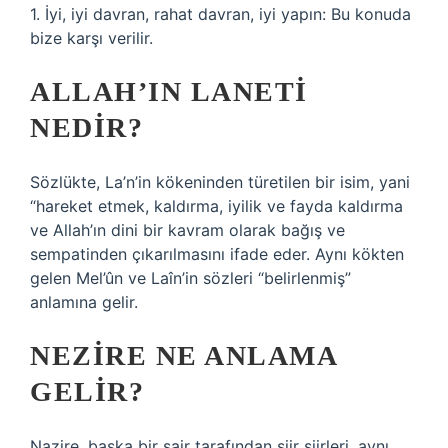
1. İyi, iyi davran, rahat davran, iyi yapın: Bu konuda
bize karşı verilir.
ALLAH’IN LANETI
NEDIR?
Sözlükte, La’n’in kökeninden türetilen bir isim, yani
“hareket etmek, kaldırma, iyilik ve fayda kaldırma
ve Allah’ın dini bir kavram olarak bağış ve
sempatinden çıkarılmasını ifade eder. Aynı kökten
gelen Mel’ûn ve Laîn’in sözleri “belirlenmiş”
anlamına gelir.
NEZIRE NE ANLAMA
GELIR?
Nazire, başka bir şair tarafından şiir şiirleri, aynı