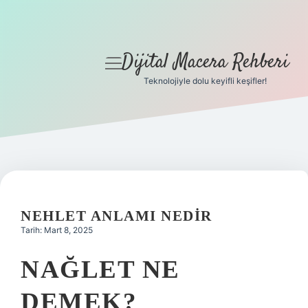
Dijital Macera Rehberi
menüyü
aç
Teknolojiyle dolu keyifli keşifler!
Anasayfa
Gizlilik Politikası
Yasal Uyarı
Hakkımızda
NEHLET ANLAMI NEDIR
Tarih: Mart 8, 2025
NAĞLET NE
DEMEK?