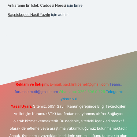
Ankaranın En Işlek Caddesi Neresi
için
Emre
Başpiskopos Nasil Yazılır
için
admin
/www.hiltonbetx.org/
Reklam ve İletişim:
E-mail:
backlinkpaneli@gmail.com
Teams:
forumhizmeti@gmail.com
Whatsapp: 0262 606 0 726
Telegram:
@karabul
Yasal Uyarı:
Sitemiz, 5651 Sayılı Kanun gereğince Bilgi Teknolojileri
ve İletişim Kurumu (BTK) tarafından onaylanmış bir Yer Sağlayıcı
olarak hizmet vermektedir. Bu nedenle, sitedeki içerikleri proaktif
olarak denetleme veya araştırma yükümlülüğümüz bulunmamaktadır.
Ancak, üyelerimiz yazdıkları içeriklerin sorumluluğunu taşımakta olup,