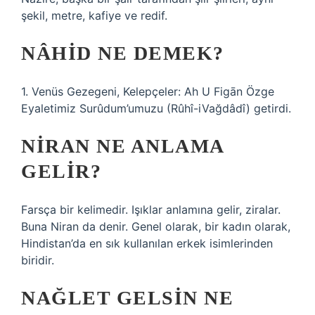
şekil, metre, kafiye ve redif.
NÂHID NE DEMEK?
1. Venüs Gezegeni, Kelepçeler: Ah U Figān Özge
Eyaletimiz Surûdum’umuzu (Rûhî-iVağdâdî) getirdi.
NIRAN NE ANLAMA
GELIR?
Farsça bir kelimedir. Işıklar anlamına gelir, ziralar.
Buna Niran da denir. Genel olarak, bir kadın olarak,
Hindistan’da en sık kullanılan erkek isimlerinden
biridir.
NAĞLET GELSIN NE