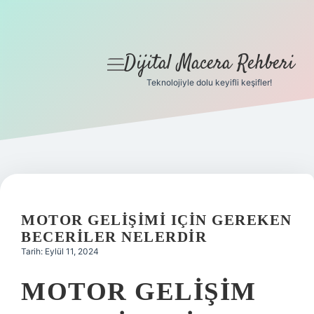
Dijital Macera Rehberi
menüyü
aç
Teknolojiyle dolu keyifli keşifler!
Anasayfa
Gizlilik Politikası
Yasal Uyarı
Hakkımızda
MOTOR GELIŞIMI IÇIN GEREKEN
BECERILER NELERDIR
Tarih: Eylül 11, 2024
MOTOR GELIŞIM