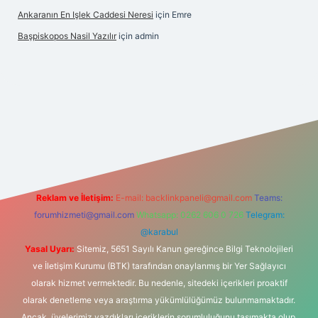
Ankaranın En Işlek Caddesi Neresi
için
Emre
Başpiskopos Nasil Yazılır
için
admin
iltonbetx.org/
Reklam ve İletişim:
E-mail:
backlinkpaneli@gmail.com
Teams:
forumhizmeti@gmail.com
Whatsapp: 0262 606 0 726
Telegram:
@karabul
Yasal Uyarı:
Sitemiz, 5651 Sayılı Kanun gereğince Bilgi Teknolojileri
ve İletişim Kurumu (BTK) tarafından onaylanmış bir Yer Sağlayıcı
olarak hizmet vermektedir. Bu nedenle, sitedeki içerikleri proaktif
olarak denetleme veya araştırma yükümlülüğümüz bulunmamaktadır.
Ancak, üyelerimiz yazdıkları içeriklerin sorumluluğunu taşımakta olup,