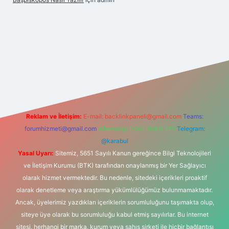
w.hiltonbetx.org/
Reklam ve İletişim:
E-mail:
backlinkpaneli@gmail.com
Teams:
forumhizmeti@gmail.com
Whatsapp: 0262 606 0 726
Telegram:
@karabul
Yasal Uyarı:
Sitemiz, 5651 Sayılı Kanun gereğince Bilgi Teknolojileri
ve İletişim Kurumu (BTK) tarafından onaylanmış bir Yer Sağlayıcı
olarak hizmet vermektedir. Bu nedenle, sitedeki içerikleri proaktif
olarak denetleme veya araştırma yükümlülüğümüz bulunmamaktadır.
Ancak, üyelerimiz yazdıkları içeriklerin sorumluluğunu taşımakta olup,
siteye üye olarak bu sorumluluğu kabul etmiş sayılırlar. Bu internet
sitesi, herhangi bir marka, kurum veya şahıs şirketi ile hiçbir bağlantısı