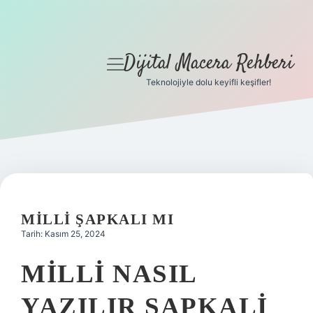
Dijital Macera Rehberi
menüyü
aç
Teknolojiyle dolu keyifli keşifler!
Anasayfa
Gizlilik Politikası
Yasal Uyarı
Hakkımızda
MILLI ŞAPKALI MI
Tarih: Kasım 25, 2024
MILLI NASIL
YAZILIR SAPKALI