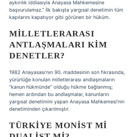
aykırılık iddiasıyla Anayasa Mahkemesine
başvurulamaz.” İlk bakışta yargısal denetimin tüm
kapılarını kapatıyor gibi görünen bir hüküm.
MILLETLERARASI
ANTLAŞMALARI KIM
DENETLER?
1982 Anayasası’nın 90. maddesinin son fıkrasında,
yürürlüğe konulan milletlerarası andlaşmaların
“kanun hükmünde” olduğu hükme bağlanmış;
hemen ardından bu andlaşmalar, kanunların
yargısal denetimini yapan Anayasa Mahkemesi’nin
denetiminden çıkarılmıştır.
TÜRKIYE MONIST MI
DUALIST MI?