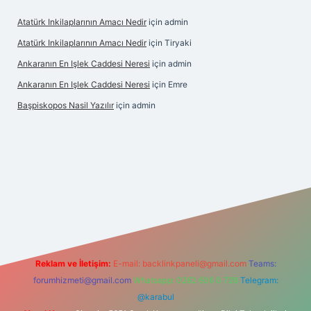
Atatürk Inkilaplarının Amacı Nedir
için
admin
Atatürk Inkilaplarının Amacı Nedir
için
Tiryaki
Ankaranın En Işlek Caddesi Neresi
için
admin
Ankaranın En Işlek Caddesi Neresi
için
Emre
Başpiskopos Nasil Yazılır
için
admin
hiltonbetx.org/
Reklam ve İletişim:
E-mail:
backlinkpaneli@gmail.com
Teams:
forumhizmeti@gmail.com
Whatsapp: 0262 606 0 726
Telegram:
@karabul