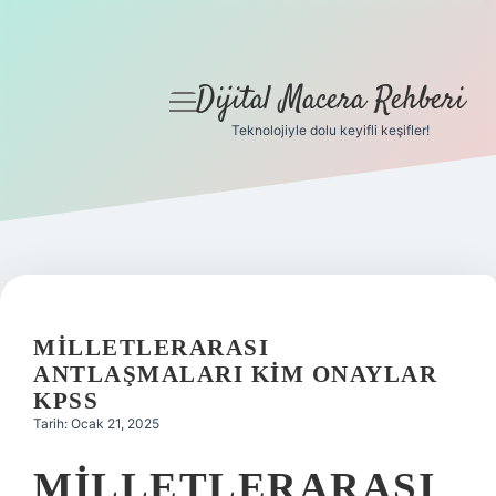
Dijital Macera Rehberi
menüyü
aç
Teknolojiyle dolu keyifli keşifler!
Anasayfa
Gizlilik Politikası
Yasal Uyarı
Hakkımızda
MILLETLERARASI
ANTLAŞMALARI KIM ONAYLAR
KPSS
Tarih: Ocak 21, 2025
MILLETLERARASI