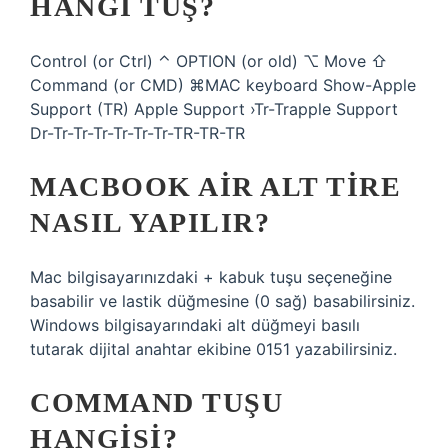
HANGI TUŞ?
Control (or Ctrl) ⌃ OPTION (or old) ⌥ Move ⇧
Command (or CMD) ⌘MAC keyboard Show-Apple
Support (TR) Apple Support ›Tr-Trapple Support
Dr-Tr-Tr-Tr-Tr-Tr-Tr-TR-TR-TR
MACBOOK AIR ALT TIRE
NASIL YAPILIR?
Mac bilgisayarınızdaki + kabuk tuşu seçeneğine
basabilir ve lastik düğmesine (0 sağ) basabilirsiniz.
Windows bilgisayarındaki alt düğmeyi basılı
tutarak dijital anahtar ekibine 0151 yazabilirsiniz.
COMMAND TUŞU
HANGISI?