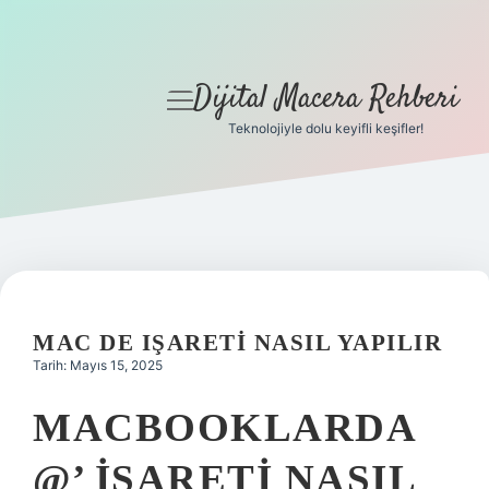
Dijital Macera Rehberi
menüyü
aç
Teknolojiyle dolu keyifli keşifler!
Anasayfa
Gizlilik Politikası
Yasal Uyarı
Hakkımızda
MAC DE IŞARETI NASIL YAPILIR
Tarih: Mayıs 15, 2025
MACBOOKLARDA
@’ IŞARETI NASIL