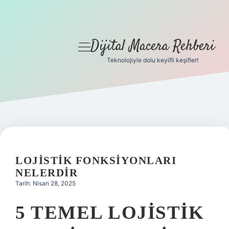
Dijital Macera Rehberi
menüyü
aç
Teknolojiyle dolu keyifli keşifler!
Anasayfa
Gizlilik Politikası
Yasal Uyarı
Hakkımızda
LOJISTIK FONKSIYONLARI
NELERDIR
Tarih: Nisan 28, 2025
5 TEMEL LOJISTIK