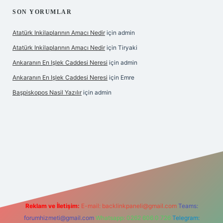
SON YORUMLAR
Atatürk Inkilaplarının Amacı Nedir
için
admin
Atatürk Inkilaplarının Amacı Nedir
için
Tiryaki
Ankaranın En Işlek Caddesi Neresi
için
admin
Ankaranın En Işlek Caddesi Neresi
için
Emre
Başpiskopos Nasil Yazılır
için
admin
ww.hiltonbetx.org/
Reklam ve İletişim:
E-mail:
backlinkpaneli@gmail.com
Teams:
forumhizmeti@gmail.com
Whatsapp: 0262 606 0 726
Telegram: