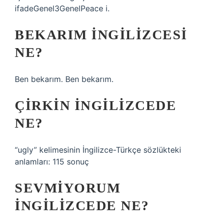
ifadeGenel3GenelPeace i.
BEKARIM INGILIZCESI
NE?
Ben bekarım. Ben bekarım.
ÇIRKIN INGILIZCEDE
NE?
“ugly” kelimesinin İngilizce-Türkçe sözlükteki
anlamları: 115 sonuç
SEVMIYORUM
INGILIZCEDE NE?