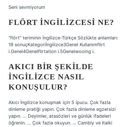
Seni sevmiyorum
FLÖRT INGILIZCESI NE?
“flört” teriminin İngilizce-Türkçe Sözlükte anlamları:
19 sonuçKategoriİngilizce3Genel Kullanımflirt
i.Genel4Genelflirtation i.5Genelwooing i.
AKICI BIR ŞEKILDE
INGILIZCE NASIL
KONUŞULUR?
Akıcı İngilizce konuşmak için 5 ipucu. Çok fazla
dinleme pratiği yapın. Çok fazla dinleme egzersizi
yapın. … Deyimler, atasözleri ve günlük ifadeleri
öğrenin. … Çok fazla okuyun. … Cambly ve Italki