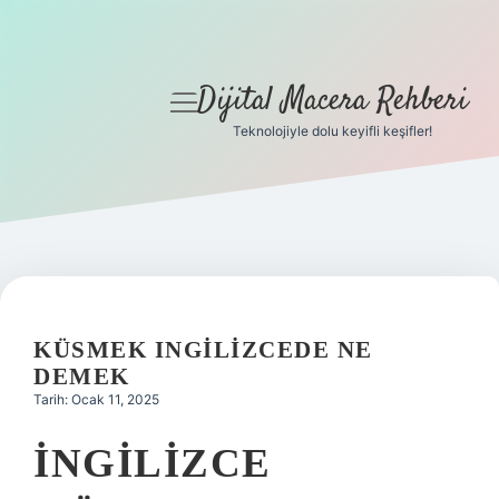
Dijital Macera Rehberi
menüyü
aç
Teknolojiyle dolu keyifli keşifler!
Anasayfa
Gizlilik Politikası
Yasal Uyarı
Hakkımızda
KÜSMEK INGILIZCEDE NE
DEMEK
Tarih: Ocak 11, 2025
İNGILIZCE