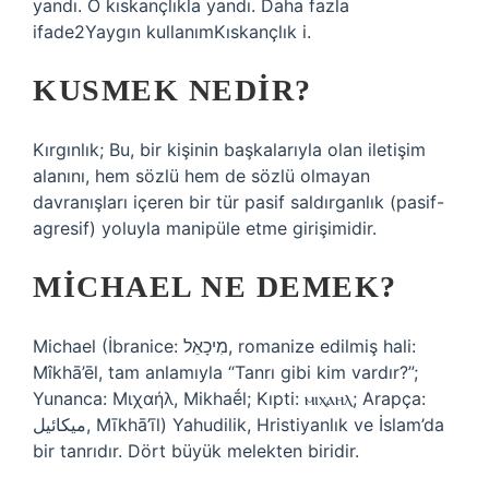
yandı. O kıskançlıkla yandı. Daha fazla
ifade2Yaygın kullanımKıskançlık i.
KUSMEK NEDIR?
Kırgınlık; Bu, bir kişinin başkalarıyla olan iletişim
alanını, hem sözlü hem de sözlü olmayan
davranışları içeren bir tür pasif saldırganlık (pasif-
agresif) yoluyla manipüle etme girişimidir.
MICHAEL NE DEMEK?
Michael (İbranice: מִיכָאֵל‎, romanize edilmiş hali:
Mîkhā’ēl, tam anlamıyla “Tanrı gibi kim vardır?”;
Yunanca: Μιχαήλ, Mikhaḗl; Kıpti: ⲙⲓⲭⲁⲏⲗ; Arapça:
ميكائيل, Mīkhā’īl) Yahudilik, Hristiyanlık ve İslam’da
bir tanrıdır. Dört büyük melekten biridir.