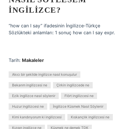
INGILIZCE?
“how can I say” ifadesinin İngilizce-Türkçe
Sözlükteki anlamları: 1 sonuç how can I say expr.
Tarih:
Makaleler
Akıcı bir şekilde ingilizce nasıl konuşulur
Bekarım ingilizcesi ne
Çirkin ingilizcede ne
Ezik ingilizce nasıl söylenir
Flört ingilizcesi ne
Huzur ingilizcesi ne
İngilizce Küsmek Nasıl Söylenir
Kimi kandırıyorum ki ingilizcesi
Kıskançlık ingilizcesi ne
Kızgın ingilizce ne
Küsmek ne demek TDK