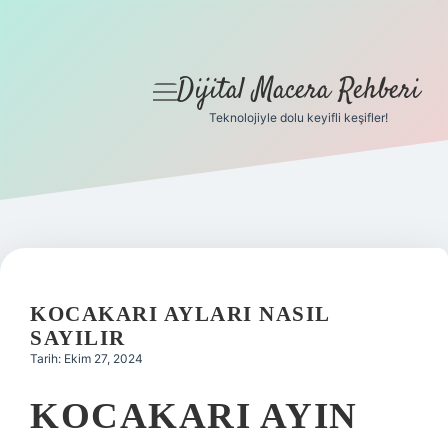
Dijital Macera Rehberi
menüyü
aç
Teknolojiyle dolu keyifli keşifler!
Anasayfa
Gizlilik Politikası
Yasal Uyarı
Hakkımızda
KOCAKARI AYLARI NASIL
SAYILIR
Tarih: Ekim 27, 2024
KOCAKARI AYIN