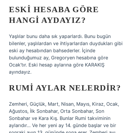
ESKI HESABA GÖRE
HANGI AYDAYIZ?
Yaşlılar bunu daha sık yaparlardı. Bunu bugün
bilenler, yaşlılardan ve ihtiyarlardan duydukları gibi
eski ay hesabından bahsederler. İçinde
bulunduğumuz ay, Gregoryen hesabına göre
Ocak’tır. Eski hesap aylarına göre KARAKIŞ
ayındayız.
RUMI AYLAR NELERDIR?
Zemheri, Güçlük, Mart, Nisan, Mayıs, Kiraz, Ocak,
Ağustos, İlk Sonbahar, Orta Sonbahar, Son
Sonbahar ve Kara Kış. Bunlar Rumi takviminin
aylarıdır… Ve her yeni ay 14. günde başlar ve bir
sonraki ayın 13. gününde sona erer. Zemheri ayı