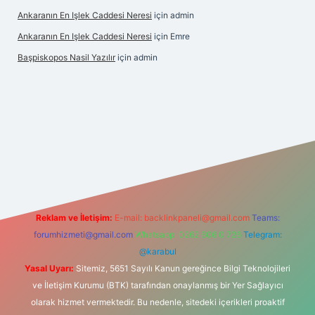
Ankaranın En Işlek Caddesi Neresi
için
admin
Ankaranın En Işlek Caddesi Neresi
için
Emre
Başpiskopos Nasil Yazılır
için
admin
.hiltonbetx.org/
Reklam ve İletişim:
E-mail:
backlinkpaneli@gmail.com
Teams:
forumhizmeti@gmail.com
Whatsapp: 0262 606 0 726
Telegram:
@karabul
Yasal Uyarı:
Sitemiz, 5651 Sayılı Kanun gereğince Bilgi Teknolojileri
ve İletişim Kurumu (BTK) tarafından onaylanmış bir Yer Sağlayıcı
olarak hizmet vermektedir. Bu nedenle, sitedeki içerikleri proaktif