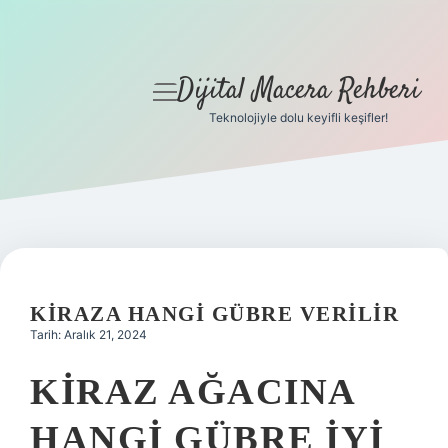
Dijital Macera Rehberi
menüyü
aç
Teknolojiyle dolu keyifli keşifler!
Anasayfa
Gizlilik Politikası
Yasal Uyarı
Hakkımızda
KIRAZA HANGI GÜBRE VERILIR
Tarih: Aralık 21, 2024
KIRAZ AĞACINA
HANGI GÜBRE IYI