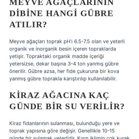
MEYVE AĞAÇLARININ
DIBINE HANGI GÜBRE
ATILIR?
Meyve ağaçları toprak pH’ı 6.5-7.5 olan ve yeterli
organik ve inorganik besin içeren topraklarda
yetişir. Topraktaki organik madde içeriği
yetersizse, dekar başına 3-4 ton yanmış gübre
önerilir. Gübre azsa, her fide çukuruna bir kova
yanmış gübre toprakla karıştırılıp kullanılabilir.
KIRAZ AĞACINA KAÇ
GÜNDE BIR SU VERILIR?
Kiraz fidanlarının sulanması, bulunduğu yere ve
toprak yapısına göre değişir. Genellikle 10-15
günde bir sulamak yeterlidir. Kışın iklimin çok kurak