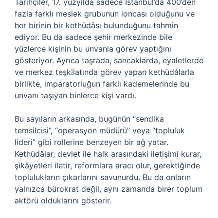
Tarihçiler, 17. yüzyılda sadece İstanbul’da 400’den
fazla farklı meslek grubunun loncası olduğunu ve
her birinin bir kethüdâsı bulunduğunu tahmin
ediyor. Bu da sadece şehir merkezinde bile
yüzlerce kişinin bu unvanla görev yaptığını
gösteriyor. Ayrıca taşrada, sancaklarda, eyaletlerde
ve merkez teşkilatında görev yapan kethüdâlarla
birlikte, imparatorluğun farklı kademelerinde bu
unvanı taşıyan binlerce kişi vardı.
Bu sayıların arkasında, bugünün “sendika
temsilcisi”, “operasyon müdürü” veya “topluluk
lideri” gibi rollerine benzeyen bir ağ yatar.
Kethüdâlar, devlet ile halk arasındaki iletişimi kurar,
şikâyetleri iletir, reformlara aracı olur, gerektiğinde
toplulukların çıkarlarını savunurdu. Bu da onların
yalnızca bürokrat değil, aynı zamanda birer toplum
aktörü olduklarını gösterir.