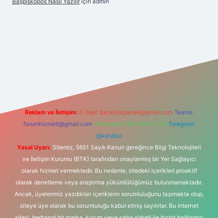
Başpiskopos Nasil Yazılır
için
admin
.hiltonbetx.org/
Reklam ve İletişim:
E-mail:
backlinkpaneli@gmail.com
Teams:
forumhizmeti@gmail.com
Whatsapp: 0262 606 0 726
Telegram:
@karabul
Yasal Uyarı:
Sitemiz, 5651 Sayılı Kanun gereğince Bilgi Teknolojileri
ve İletişim Kurumu (BTK) tarafından onaylanmış bir Yer Sağlayıcı
olarak hizmet vermektedir. Bu nedenle, sitedeki içerikleri proaktif
olarak denetleme veya araştırma yükümlülüğümüz bulunmamaktadır.
Ancak, üyelerimiz yazdıkları içeriklerin sorumluluğunu taşımakta olup,
siteye üye olarak bu sorumluluğu kabul etmiş sayılırlar. Bu internet
sitesi, herhangi bir marka, kurum veya şahıs şirketi ile hiçbir bağlantısı