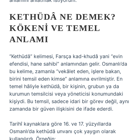
anlamını anlatmak istiyorum.
KETHÜDÂ NE DEMEK?
KÖKENI VE TEMEL
ANLAMI
“Kethüdâ” kelimesi, Farsça kad-khudâ yani “evin
efendisi, hane sahibi” anlamından gelir. Osmanlı’da
bu kelime, zamanla “vekâlet eden, işlere bakan,
birini temsil eden kimse” anlamına evrilmiştir. En
temel hâliyle kethüdâ, bir kişinin, grubun ya da
kurumun temsilcisi veya yöneticisi konumundaki
kişiydi. Bu temsil, sadece idari bir görev değil, aynı
zamanda bir güven ilişkisini de ifade ederdi.
Tarihî kaynaklara göre 16. ve 17. yüzyıllarda
Osmanlı’da kethüdâ unvanı çok yaygın olarak
kullanılırdı. Örneğin: