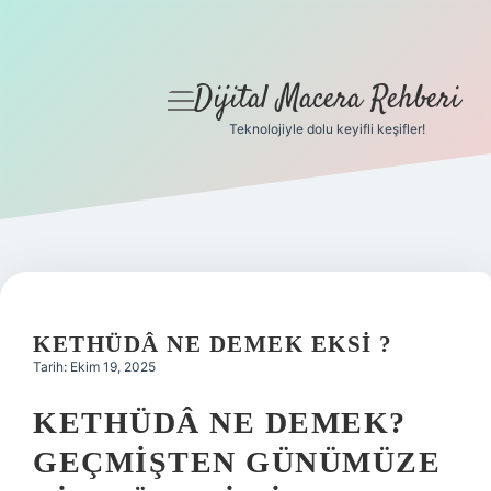
Dijital Macera Rehberi
menüyü
aç
Teknolojiyle dolu keyifli keşifler!
Anasayfa
Gizlilik Politikası
Yasal Uyarı
Hakkımızda
KETHÜDÂ NE DEMEK EKSI ?
Tarih: Ekim 19, 2025
KETHÜDÂ NE DEMEK?
GEÇMIŞTEN GÜNÜMÜZE