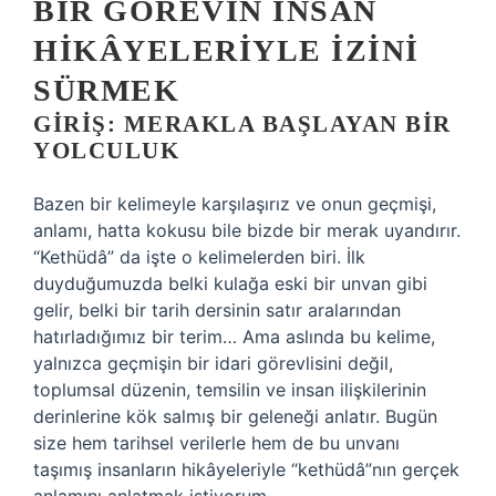
BIR GÖREVIN İNSAN
HIKÂYELERIYLE İZINI
SÜRMEK
GIRIŞ: MERAKLA BAŞLAYAN BIR
YOLCULUK
Bazen bir kelimeyle karşılaşırız ve onun geçmişi,
anlamı, hatta kokusu bile bizde bir merak uyandırır.
“Kethüdâ” da işte o kelimelerden biri. İlk
duyduğumuzda belki kulağa eski bir unvan gibi
gelir, belki bir tarih dersinin satır aralarından
hatırladığımız bir terim… Ama aslında bu kelime,
yalnızca geçmişin bir idari görevlisini değil,
toplumsal düzenin, temsilin ve insan ilişkilerinin
derinlerine kök salmış bir geleneği anlatır. Bugün
size hem tarihsel verilerle hem de bu unvanı
taşımış insanların hikâyeleriyle “kethüdâ”nın gerçek