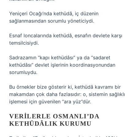
Yeniçeri Ocağı’nda kethüdâ, iç düzenin
sağlanmasından sorumlu yöneticiydi.
Esnaf loncalarında kethüdâ, esnafın devlete karşı
temsilcisiydi.
Sadrazamın “kapı kethüdâsı” ya da “sadaret
kethüdâsı” devlet işlerinin koordinasyonundan
sorumluydu.
Bu örnekler bize gösterir ki, kethüdâ kavramı bir
makamdan çok daha fazlasıdır: o, sistemin sağlıklı
işlemesi için güvenilen “ara yüz”dür.
VERILERLE OSMANLI’DA
KETHÜDÂLIK KURUMU