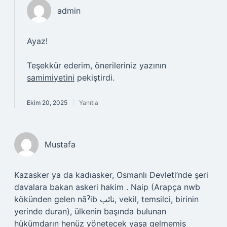
admin
Ayaz!
Teşekkür ederim, önerileriniz yazının
samimiyetini
pekiştirdi.
Ekim 20, 2025
Yanıtla
Mustafa
Kazasker ya da kadıasker, Osmanlı Devleti’nde şeri
davalara bakan askeri hakim . Naip (Arapça nwb
kökünden gelen nāˀib نائب, vekil, temsilci, birinin
yerinde duran), ülkenin başında bulunan
hükümdarın henüz yönetecek yaşa gelmemiş