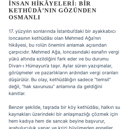
İNSAN HIKÂYELERI: BIR
KETHÜDÂ’NIN GÖZÜNDEN
OSMANLI
17. yüzyılın sonlarında İstanbul’daki bir ayakkabıcı
loncasının kethüdâsı olan Mehmed Ağa’nın
hikâyesi, bu rolün önemini anlamak açısından
çarpıcıdır. Mehmed Ağa, loncasındaki esnafın vergi
yükü altında ezildiğini fark eder ve bu durumu
Divan-ı Hümayun’a taşır. Aylar süren yazışmalar,
görüşmeler ve pazarlıkların ardından vergi oranları
düşürülür. Bu olay, kethüdâlığın sadece “temsil”
değil, “hak savunusu” anlamına da geldiğini
kanıtlar.
Benzer şekilde, taşrada bir köy kethüdâsı, halkın su
kaynakları üzerindeki bir anlaşmazlığı çözmek için
hem kadıya hem de sancak beyine başvurur,
arabuluculuk yapar ve krizi büyümeden engeller.