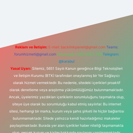
//www.hiltonbetx.org/
Reklam ve İletişim:
E-mail:
backlinkpaneli@gmail.com
Teams:
forumhizmeti@gmail.com
Whatsapp: 0262 606 0 726
Telegram:
@karabul
Yasal Uyarı:
Sitemiz, 5651 Sayılı Kanun gereğince Bilgi Teknolojileri
ve İletişim Kurumu (BTK) tarafından onaylanmış bir Yer Sağlayıcı
olarak hizmet vermektedir. Bu nedenle, sitedeki içerikleri proaktif
olarak denetleme veya araştırma yükümlülüğümüz bulunmamaktadır.
Ancak, üyelerimiz yazdıkları içeriklerin sorumluluğunu taşımakta olup,
siteye üye olarak bu sorumluluğu kabul etmiş sayılırlar. Bu internet
sitesi, herhangi bir marka, kurum veya şahıs şirketi ile hiçbir bağlantısı
bulunmamaktadır. Sitede yalnızca kendi hazırladığımız makaleler
paylaşılmaktadır. Burada yer alan içerikler haber niteliği taşımamakta
olup, gerçek kurum ve kişiler hakkında paylaşım yapılmamaktadır.