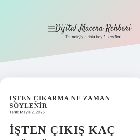
Dijital Macera Rehberi
menüyü
aç
Teknolojiyle dolu keyifli keşifler!
Anasayfa
Gizlilik Politikası
Yasal Uyarı
Hakkımızda
IŞTEN ÇIKARMA NE ZAMAN
SÖYLENIR
Tarih: Mayıs 2, 2025
İŞTEN ÇIKIŞ KAÇ