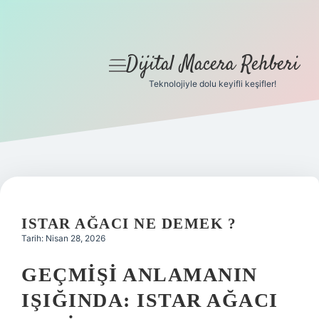
Dijital Macera Rehberi
menüyü
aç
Teknolojiyle dolu keyifli keşifler!
Anasayfa
Gizlilik Politikası
Yasal Uyarı
Hakkımızda
ISTAR AĞACI NE DEMEK ?
Tarih: Nisan 28, 2026
GEÇMIŞI ANLAMANIN
IŞIĞINDA: ISTAR AĞACI