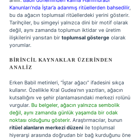
anılır.
Babil döneminden kalma Hammurabi
Kanunları’nda İştar’a adanmış ritüellerden bahsedilir
,
bu da ağacın toplumsal ritüellerdeki yerini gösterir.
Tarihçiler, bu simgeyi yalnızca dini bir motif olarak
değil, aynı zamanda toplumun iktidar ve üretim
ilişkilerini yansıtan bir
toplumsal gösterge
olarak
yorumlar.
BIRINCIL KAYNAKLAR ÜZERINDEN
ANALIZ
Erken Babil metinleri, “İştar ağacı” ifadesini sıkça
kullanır. Özellikle Kral Gudea’nın yazıtları, ağacın
kutsallığını ve şehir planlamasındaki merkezi rolünü
vurgular.
Bu belgeler, ağacın yalnızca sembolik
değil, aynı zamanda günlük yaşamda bir odak
noktası olduğunu gösterir
. Araştırmacılar, bunun
ritüel alanların merkezi düzeni
ile toplumsal
hiyerarşi arasında doğrudan bir bağ kurduğunu öne