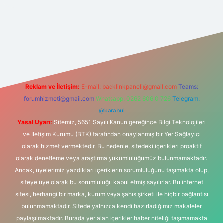
ttps://www.hiltonbetx.org/
Reklam ve İletişim:
E-mail:
backlinkpaneli@gmail.com
Teams:
forumhizmeti@gmail.com
Whatsapp: 0262 606 0 726
Telegram:
@karabul
Yasal Uyarı:
Sitemiz, 5651 Sayılı Kanun gereğince Bilgi Teknolojileri
ve İletişim Kurumu (BTK) tarafından onaylanmış bir Yer Sağlayıcı
olarak hizmet vermektedir. Bu nedenle, sitedeki içerikleri proaktif
olarak denetleme veya araştırma yükümlülüğümüz bulunmamaktadır.
Ancak, üyelerimiz yazdıkları içeriklerin sorumluluğunu taşımakta olup,
siteye üye olarak bu sorumluluğu kabul etmiş sayılırlar. Bu internet
sitesi, herhangi bir marka, kurum veya şahıs şirketi ile hiçbir bağlantısı
bulunmamaktadır. Sitede yalnızca kendi hazırladığımız makaleler
paylaşılmaktadır. Burada yer alan içerikler haber niteliği taşımamakta