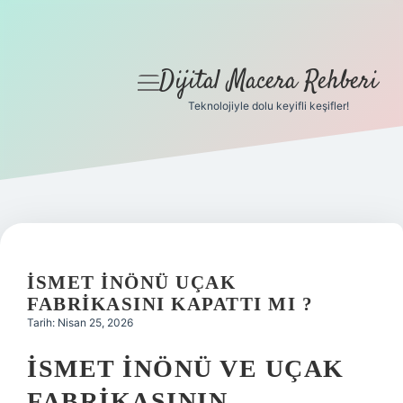
Dijital Macera Rehberi
menüyü
aç
Teknolojiyle dolu keyifli keşifler!
Anasayfa
Gizlilik Politikası
Yasal Uyarı
Hakkımızda
İSMET İNÖNÜ UÇAK
FABRIKASINI KAPATTI MI ?
Tarih: Nisan 25, 2026
İSMET İNÖNÜ VE UÇAK
FABRIKASININ