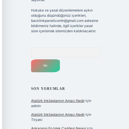
Hukuka ve yasal düzenlemelere aykırı
olduğunu düşündüğünüz içerikleri,
backlinkpanelicomtr@gmail.com
adresine
bildirmeniz halinde, ilgili içerikler yasal
süre içerisinde sitemizden kaldırılacaktır.
Arama
SON YORUMLAR
Atatürk Inkilaplarının Amacı Nedir
için
admin
Atatürk Inkilaplarının Amacı Nedir
için
Tiryaki
Ankaranın En Işlek Caddesi Neresi
için