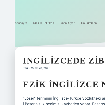
Anasayfa
Gizlilik Politikası
Yasal Uyarı
Hakkımızda
INGILIZCEDE ZI
Tarih: Ocak 26, 2025
EZIK INGILIZCE 
“Loser” teriminin İngilizce-Türkçe Sözlükteki 
i.Başarısızlık hepimizi kaybeden yapar. Başarı