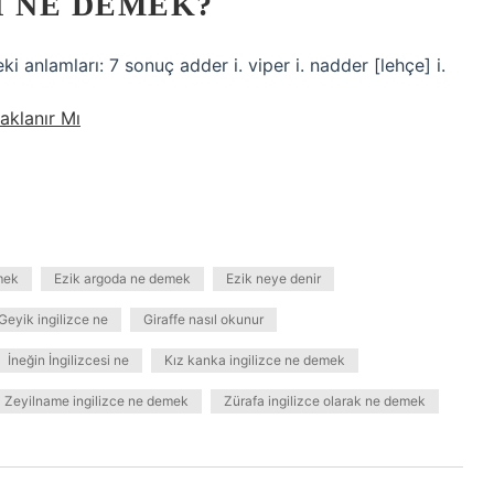
I NE DEMEK?
i anlamları: 7 sonuç adder i. viper i. nadder [lehçe] i.
aklanır Mı
mek
Ezik argoda ne demek
Ezik neye denir
Geyik ingilizce ne
Giraffe nasıl okunur
İneğin İngilizcesi ne
Kız kanka ingilizce ne demek
Zeyilname ingilizce ne demek
Zürafa ingilizce olarak ne demek