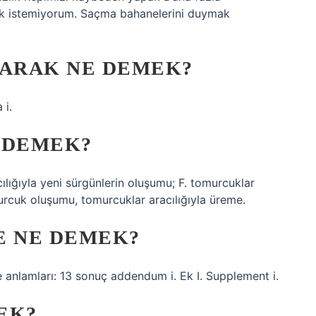
k istemiyorum. Saçma bahanelerini duymak
LARAK NE DEMEK?
 i.
 DEMEK?
cılığıyla yeni sürgünlerin oluşumu; F. tomurcuklar
murcuk oluşumu, tomurcuklar aracılığıyla üreme.
E NE DEMEK?
e anlamları: 13 sonuç addendum i. Ek I. Supplement i.
EK?