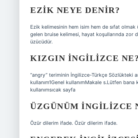
EZIK NEYE DENIR?
Ezik kelimesinin hem isim hem de sıfat olmak ü
gelen bruise kelimesi, hayat koşullarında zor du
üzücüdür.
KIZGIN INGILIZCE NE
“angry” teriminin İngilizce-Türkçe Sözlükteki 
kullanım1Genel kullanımMakale s.Lütfen bana 
kullanımsıcak sayfa
ÜZGÜNÜM INGILIZCE 
Özür dilerim ifade. Özür dilerim ifade.