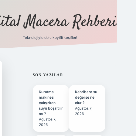
jital Macera Rehberi
Teknolojiyle dolu keyifli keşifler!
https://www.h
SIDEBAR
SON YAZILAR
Kurutma
Kehribara su
makinesi
değerse ne
çalışırken
olur ?
suyu boşaltılır
Ağustos 7,
mı ?
2026
Ağustos 7,
2026