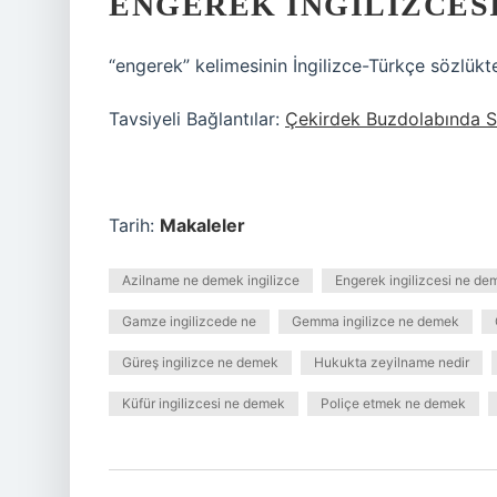
ENGEREK INGILIZCES
“engerek” kelimesinin İngilizce-Türkçe sözlüktek
Tavsiyeli Bağlantılar:
Çekirdek Buzdolabında S
Tarih:
Makaleler
Azilname ne demek ingilizce
Engerek ingilizcesi ne de
Gamze ingilizcede ne
Gemma ingilizce ne demek
Güreş ingilizce ne demek
Hukukta zeyilname nedir
Küfür ingilizcesi ne demek
Poliçe etmek ne demek