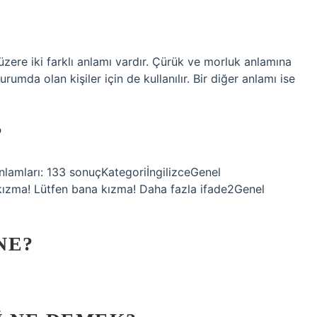
zere iki farklı anlamı vardır. Çürük ve morluk anlamına
rumda olan kişiler için de kullanılır. Bir diğer anlamı ise
?
anlamları: 133 sonuçKategoriİngilizceGenel
kızma! Lütfen bana kızma! Daha fazla ifade2Genel
NE?