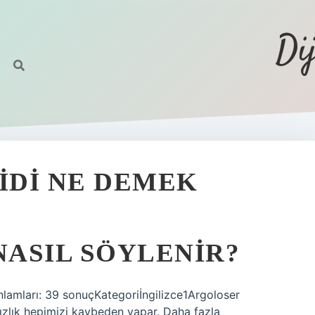
Di
BIDI NE DEMEK
NASIL SÖYLENIR?
anlamları: 39 sonuçKategoriİngilizce1Argoloser
sızlık hepimizi kaybeden yapar. Daha fazla