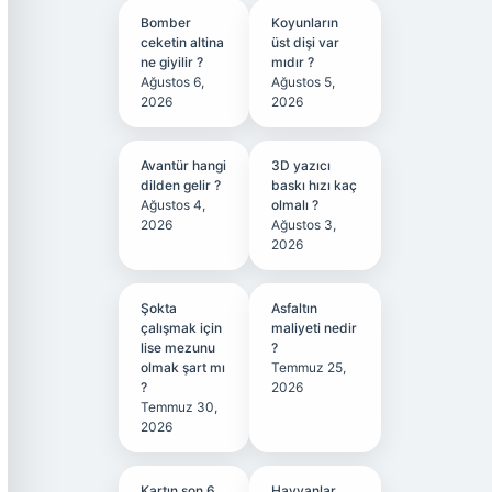
Bomber
Koyunların
ceketin altina
üst dişi var
ne giyilir ?
mıdır ?
Ağustos 6,
Ağustos 5,
2026
2026
Avantür hangi
3D yazıcı
dilden gelir ?
baskı hızı kaç
Ağustos 4,
olmalı ?
2026
Ağustos 3,
2026
Şokta
Asfaltın
çalışmak için
maliyeti nedir
lise mezunu
?
olmak şart mı
Temmuz 25,
?
2026
Temmuz 30,
2026
Kartın son 6
Hayvanlar