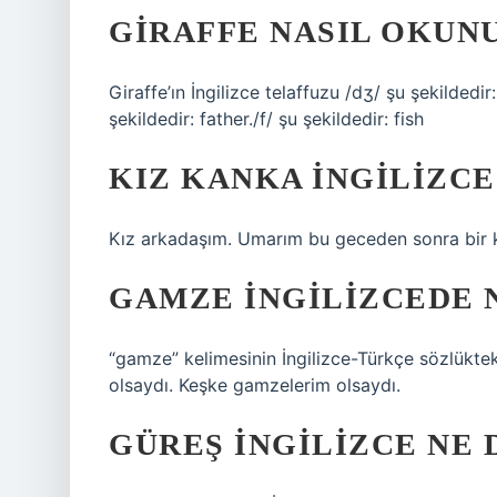
GIRAFFE NASIL OKUN
Giraffe’ın İngilizce telaffuzu /dʒ/ şu şekildedir:
şekildedir: father./f/ şu şekildedir: fish
KIZ KANKA INGILIZC
Kız arkadaşım. Umarım bu geceden sonra bir k
GAMZE INGILIZCEDE 
“gamze” kelimesinin İngilizce-Türkçe sözlükte
olsaydı. Keşke gamzelerim olsaydı.
GÜREŞ INGILIZCE NE