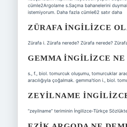
cümle2Argolame s.Saçma bahanelerini duyma
istemiyorum. Daha fazla cümle62 satır daha
ZÜRAFA INGILIZCE O
Zürafa i. Zürafa nerede? Zürafa nerede? Zürafa
GEMMA INGILIZCE NE
s., f., biol. tomurcuk oluşumu, tomurcuklar ara
aracılığıyla çoğalmak. gemma’tion i., biol. to
ZEYILNAME INGILIZC
“zeyilname” teriminin İngilizce-Türkçe Sözlükt
EZIK ARGODA NE DEM