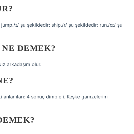
UR?
 jump./ɪ/ şu şekildedir: ship./r/ şu şekildedir: run./ɑː/ şu
E NE DEMEK?
ız arkadaşım olur.
NE?
ki anlamları: 4 sonuç dimple i. Keşke gamzelerim
 DEMEK?