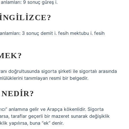
 anlamları: 9 sonuç güreş i.
INGILIZCE?
anlamları: 3 sonuç demit i. fesih mektubu i. fesih
MEK?
anı doğrultusunda sigorta şirketi ile sigortalı arasında
mlülüklerini tanımlayan resmi bir belgedir.
 NEDIR?
cı” anlamına gelir ve Arapça kökenlidir. Sigorta
arsa, taraflar geçerli bir mazeret sunarak değişiklik
lik yapılırsa, buna “ek” denir.