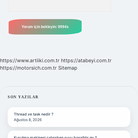
https://www.artiiki.com.tr
https://atabeyi.com.tr
https://motorsich.com.tr
Sitemap
SIDEBAR
SON YAZILAR
Thread ve task nedir ?
Ağustos 8, 2026
Kurutma makinesi çalışırken suyu boşaltılır mı ?