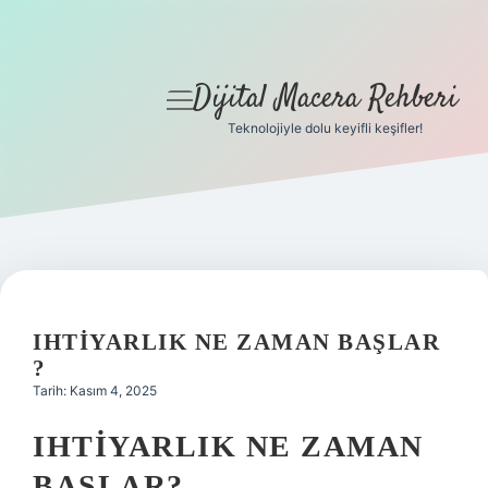
Dijital Macera Rehberi
menüyü
aç
Teknolojiyle dolu keyifli keşifler!
Anasayfa
Gizlilik Politikası
Yasal Uyarı
Hakkımızda
IHTIYARLIK NE ZAMAN BAŞLAR
?
Tarih: Kasım 4, 2025
IHTIYARLIK NE ZAMAN
BAŞLAR?