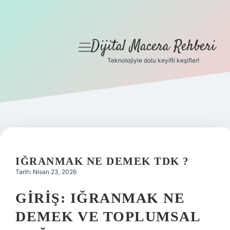
Dijital Macera Rehberi
menüyü
aç
Teknolojiyle dolu keyifli keşifler!
Anasayfa
Gizlilik Politikası
Yasal Uyarı
Hakkımızda
IĞRANMAK NE DEMEK TDK ?
Tarih: Nisan 23, 2026
GIRIŞ: IĞRANMAK NE
DEMEK VE TOPLUMSAL