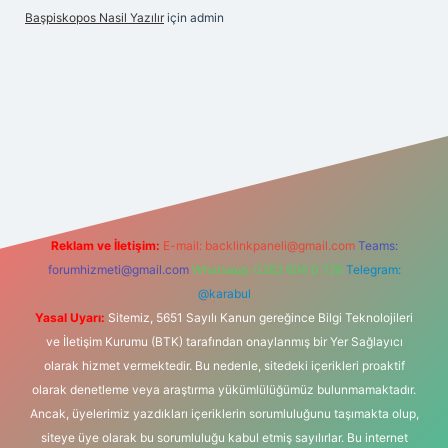
Başpiskopos Nasil Yazılır
için
admin
w.hiltonbetx.org/
Reklam ve İletişim:
E-mail:
backlinkpaneli@gmail.com
Teams:
forumhizmeti@gmail.com
Whatsapp: 0262 606 0 726
Telegram:
@karabul
Yasal Uyarı:
Sitemiz, 5651 Sayılı Kanun gereğince Bilgi Teknolojileri
ve İletişim Kurumu (BTK) tarafından onaylanmış bir Yer Sağlayıcı
olarak hizmet vermektedir. Bu nedenle, sitedeki içerikleri proaktif
olarak denetleme veya araştırma yükümlülüğümüz bulunmamaktadır.
Ancak, üyelerimiz yazdıkları içeriklerin sorumluluğunu taşımakta olup,
siteye üye olarak bu sorumluluğu kabul etmiş sayılırlar. Bu internet