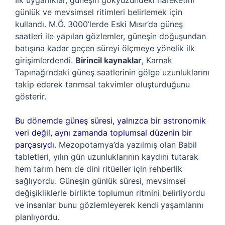
İlk uygarlıklar, güneşin gökyüzündeki hareketini
günlük ve mevsimsel ritimleri belirlemek için
kullandı. M.Ö. 3000’lerde Eski Mısır’da güneş
saatleri ile yapılan gözlemler, güneşin doğuşundan
batışına kadar geçen süreyi ölçmeye yönelik ilk
girişimlerdendi.
Birincil kaynaklar
, Karnak
Tapınağı’ndaki güneş saatlerinin gölge uzunluklarını
takip ederek tarımsal takvimler oluşturduğunu
gösterir.
Bu dönemde güneş süresi, yalnızca bir astronomik
veri değil, aynı zamanda toplumsal düzenin bir
parçasıydı
. Mezopotamya’da yazılmış olan Babil
tabletleri, yılın gün uzunluklarının kaydını tutarak
hem tarım hem de dini ritüeller için rehberlik
sağlıyordu. Güneşin günlük süresi, mevsimsel
değişikliklerle birlikte toplumun ritmini belirliyordu
ve insanlar bunu gözlemleyerek kendi yaşamlarını
planlıyordu.