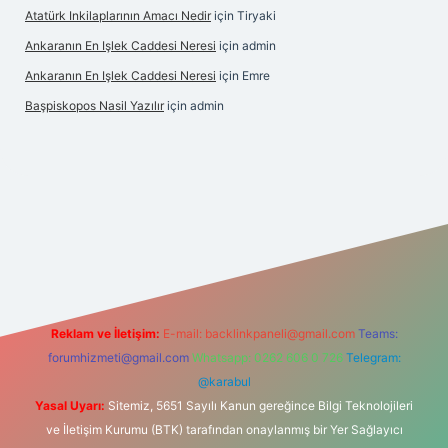
Atatürk Inkilaplarının Amacı Nedir
için
Tiryaki
Ankaranın En Işlek Caddesi Neresi
için
admin
Ankaranın En Işlek Caddesi Neresi
için
Emre
Başpiskopos Nasil Yazılır
için
admin
w.hiltonbetx.org/
Reklam ve İletişim:
E-mail:
backlinkpaneli@gmail.com
Teams:
forumhizmeti@gmail.com
Whatsapp: 0262 606 0 726
Telegram:
@karabul
Yasal Uyarı:
Sitemiz, 5651 Sayılı Kanun gereğince Bilgi Teknolojileri
ve İletişim Kurumu (BTK) tarafından onaylanmış bir Yer Sağlayıcı