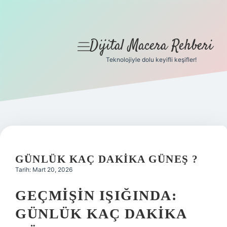
Dijital Macera Rehberi
menüyü
aç
Teknolojiyle dolu keyifli keşifler!
Anasayfa
Gizlilik Politikası
Yasal Uyarı
Hakkımızda
GÜNLÜK KAÇ DAKIKA GÜNEŞ ?
Tarih: Mart 20, 2026
GEÇMIŞIN IŞIĞINDA:
GÜNLÜK KAÇ DAKIKA