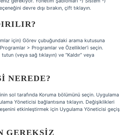
eniz gerekiyor. Yönetim Şablonları -) Sistem -)
eneğini devre dışı bırakın, çift tıklayın.
IRILIR?
amlar için) Görev çubuğundaki arama kutusuna
rogramlar > Programlar ve Özellikler’i seçin.
tutun (veya sağ tıklayın) ve “Kaldır” veya
I NEREDE?
esinin sol tarafında Koruma bölümünü seçin. Uygulama
lama Yöneticisi bağlantısına tıklayın. Değişiklikleri
şenini etkinleştirmek için Uygulama Yöneticisi geçiş
N GEREKSIZ