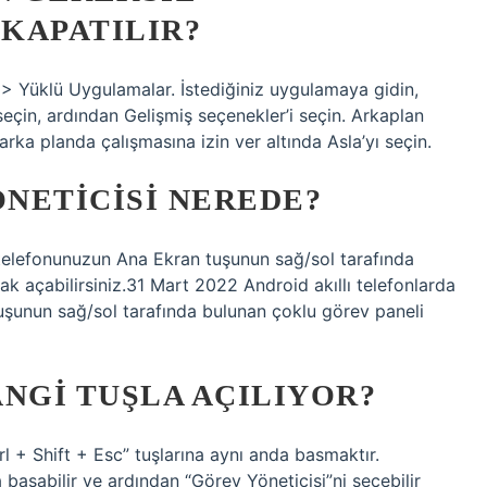
KAPATILIR?
 > Yüklü Uygulamalar. İstediğiniz uygulamaya gidin,
seçin, ardından Gelişmiş seçenekler’i seçin. Arkaplan
ka planda çalışmasına izin ver altında Asla’yı seçin.
NETICISI NEREDE?
i telefonunuzun Ana Ekran tuşunun sağ/sol tarafında
k açabilirsiniz.31 Mart 2022 Android akıllı telefonlarda
uşunun sağ/sol tarafında bulunan çoklu görev paneli
NGI TUŞLA AÇILIYOR?
l + Shift + Esc” tuşlarına aynı anda basmaktır.
na basabilir ve ardından “Görev Yöneticisi”ni seçebilir