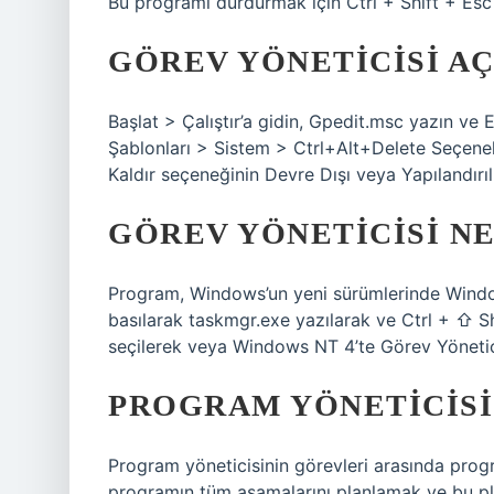
Bu programı durdurmak için Ctrl + Shift + Esc 
GÖREV YÖNETICISI AÇ
Başlat > Çalıştır’a gidin, Gpedit.msc yazın ve 
Şablonları > Sistem > Ctrl+Alt+Delete Seçenekl
Kaldır seçeneğinin Devre Dışı veya Yapılandırı
GÖREV YÖNETICISI N
Program, Windows’un yeni sürümlerinde Windows
basılarak taskmgr.exe yazılarak ve Ctrl + ⇧ Shi
seçilerek veya Windows NT 4’te Görev Yöneticisi
PROGRAM YÖNETICISI
Program yöneticisinin görevleri arasında prog
programın tüm aşamalarını planlamak ve bu pla