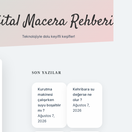
jital Macera Rehberi
Teknolojiyle dolu keyifli keşifler!
https://ww
SIDEBAR
SON YAZILAR
Kurutma
Kehribara su
makinesi
değerse ne
çalışırken
olur ?
suyu boşaltılır
Ağustos 7,
mı ?
2026
Ağustos 7,
2026