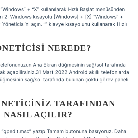
Windows” + “X” kullanılarak Hızlı Başlat menüsünden
em 2: Windows kısayolu [Windows] + [X] “Windows” +
Yöneticisi’ni açın. “” klavye kısayolunu kullanarak Hızlı
NETICISI NEREDE?
i telefonunuzun Ana Ekran düğmesinin sağ/sol tarafında
k açabilirsiniz.31 Mart 2022 Android akıllı telefonlarda
üğmesinin sağ/sol tarafında bulunan çoklu görev paneli
ÖNETICINIZ TARAFINDAN
 NASIL AÇILIR?
ana “gpedit.msc” yazıp Tamam butonuna basıyoruz. Daha