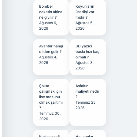
Bomber
Koyunların
ceketin altina
üst dişi var
ne giyilir ?
mıdır ?
Ağustos 6,
Ağustos 5,
2026
2026
Avantür hangi
3D yazıcı
dilden gelir ?
baskı hızı kaç
Ağustos 4,
olmalı ?
2026
Ağustos 3,
2026
Şokta
Asfaltın
çalışmak için
maliyeti nedir
lise mezunu
?
olmak şart mı
Temmuz 25,
?
2026
Temmuz 30,
2026
Kartın son 6
Hayvanlar