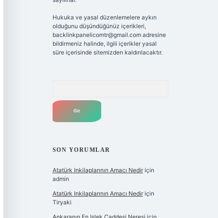
Hukuka ve yasal düzenlemelere aykırı
olduğunu düşündüğünüz içerikleri,
backlinkpanelicomtr@gmail.com
adresine
bildirmeniz halinde, ilgili içerikler yasal
süre içerisinde sitemizden kaldırılacaktır.
Arama
SON YORUMLAR
Atatürk Inkilaplarının Amacı Nedir
için
admin
Atatürk Inkilaplarının Amacı Nedir
için
Tiryaki
Ankaranın En Işlek Caddesi Neresi
için