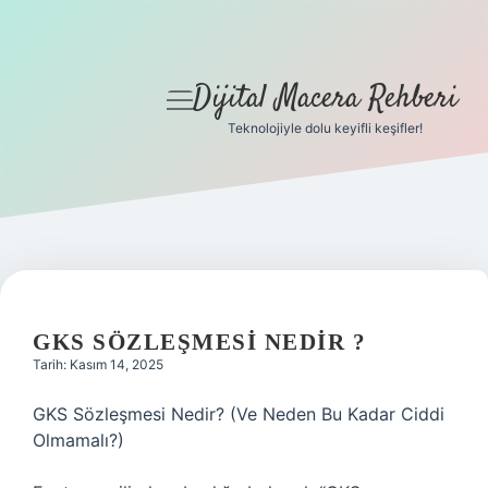
Dijital Macera Rehberi
menüyü
aç
Teknolojiyle dolu keyifli keşifler!
Anasayfa
Gizlilik Politikası
Yasal Uyarı
Hakkımızda
GKS SÖZLEŞMESI NEDIR ?
Tarih: Kasım 14, 2025
GKS Sözleşmesi Nedir? (Ve Neden Bu Kadar Ciddi
Olmamalı?)