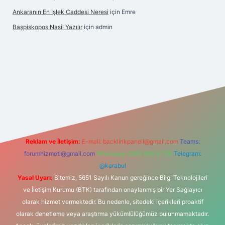
Ankaranın En Işlek Caddesi Neresi
için
Emre
Başpiskopos Nasil Yazılır
için
admin
www.hiltonbetx.org/
Reklam ve İletişim:
E-mail:
backlinkpaneli@gmail.com
Teams:
forumhizmeti@gmail.com
Whatsapp: 0262 606 0 726
Telegram:
@karabul
Yasal Uyarı:
Sitemiz, 5651 Sayılı Kanun gereğince Bilgi Teknolojileri
ve İletişim Kurumu (BTK) tarafından onaylanmış bir Yer Sağlayıcı
olarak hizmet vermektedir. Bu nedenle, sitedeki içerikleri proaktif
olarak denetleme veya araştırma yükümlülüğümüz bulunmamaktadır.