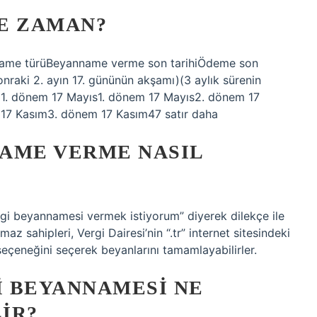
E ZAMAN?
name türüBeyanname verme son tarihiÖdeme son
sonraki 2. ayın 17. gününün akşamı)(3 aylık sürenin
ı)1. dönem 17 Mayıs1. dönem 17 Mayıs2. dönem 17
7 Kasım3. dönem 17 Kasım47 satır daha
AME VERME NASIL
rgi beyannamesi vermek istiyorum” diyerek dilekçe ile
 sahipleri, Vergi Dairesi’nin “.tr” internet sitesindeki
eçeneğini seçerek beyanlarını tamamlayabilirler.
I BEYANNAMESI NE
IR?