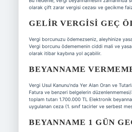
Bu nedenle, vergi beyannamesini zamanında su
olarak çift zarar vergisi cezası ve gecikme fa
GELIR VERGISI GEÇ Ö
Vergi borcunuzu ödemezseniz, aleyhinize yasal i
Vergi borcunu ödememenin ciddi mali ve yasal 
olarak itibar kaybına yol açabilir.
BEYANNAME VERMEME 
Vergi Usul Kanunu’nda Yer Alan Oran ve Tuta
Fatura ve benzeri belgelerin düzenlenmemesi/a
toplam tutarı 1.700.000 TL Elektronik beyann
uygulanan ceza (1. sınıf tacirler ve serbest mes
BEYANNAME 1 GÜN GE