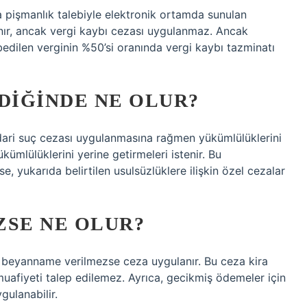
a pişmanlık talebiyle elektronik ortamda sunulan
nır, ancak vergi kaybı cezası uygulanmaz. Ancak
ybedilen verginin %50’si oranında vergi kaybı tazminatı
IĞINDE NE OLUR?
idari suç cezası uygulanmasına rağmen yükümlülüklerini
ükümlülüklerini yerine getirmeleri istenir. Bu
e, yukarıda belirtilen usulsüzlüklere ilişkin özel cezalar
ZSE NE OLUR?
 beyanname verilmezse ceza uygulanır. Bu ceza kira
muafiyeti talep edilemez. Ayrıca, gecikmiş ödemeler için
gulanabilir.