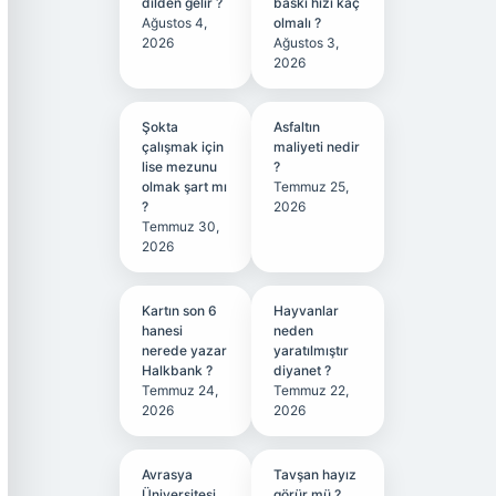
dilden gelir ?
baskı hızı kaç
Ağustos 4,
olmalı ?
2026
Ağustos 3,
2026
Şokta
Asfaltın
çalışmak için
maliyeti nedir
lise mezunu
?
olmak şart mı
Temmuz 25,
?
2026
Temmuz 30,
2026
Kartın son 6
Hayvanlar
hanesi
neden
nerede yazar
yaratılmıştır
Halkbank ?
diyanet ?
Temmuz 24,
Temmuz 22,
2026
2026
Avrasya
Tavşan hayız
Üniversitesi
görür mü ?