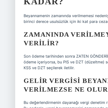
KADAR?
Beyannamenin zamanında verilmemesi nedeniyl
birinci derece usulsüzlük için iki kat para cez
ZAMANINDA VERILME
VERILIR?
Son ödeme tarihinden sonra ZATEN GÖNDERİLM
ödeme içeriyorsa, bu PIS ve DZT (düzeltme) se
KSS ve DZT seçilerek iletilir.
GELIR VERGISI BEYA
VERILMEZSE NE OLUR
Bu değerlendirmenin dayanağı vergi denetim r