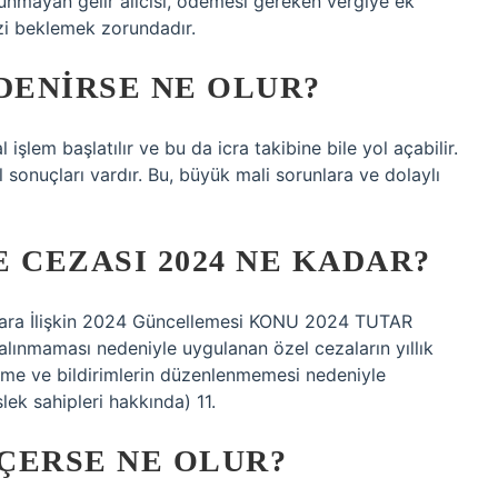
nmayan gelir alıcısı, ödemesi gereken vergiye ek
izi beklemek zorundadır.
DENIRSE NE OLUR?
şlem başlatılır ve bu da icra takibine bile yol açabilir.
sonuçları vardır. Bu, büyük mali sorunlara ve dolaylı
CEZASI 2024 NE KADAR?
rlara İlişkin 2024 Güncellemesi KONU 2024 TUTAR
lınmaması nedeniyle uygulanan özel cezaların yıllık
ame ve bildirimlerin düzenlenmemesi nedeniyle
lek sahipleri hakkında) 11.
ÇERSE NE OLUR?