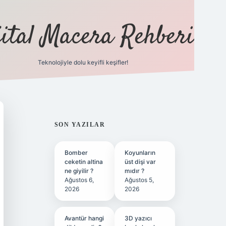
jital Macera Rehberi
Teknolojiyle dolu keyifli keşifler!
https://ww
SIDEBAR
SON YAZILAR
Bomber
Koyunların
ceketin altina
üst dişi var
ne giyilir ?
mıdır ?
Ağustos 6,
Ağustos 5,
2026
2026
Avantür hangi
3D yazıcı