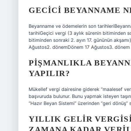
GECICI BEYANNAME N
Beyanname ve ödemelerin son tarihleriBeyan
tarihiGeçici vergi (3 aylık sürenin bitiminden 
bitiminden sonraki 2. ayın 17. gününün akşam
Ağustos2. dönemDönem 17 Ağustos3. dönem 1
PIŞMANLIKLA BEYANN
YAPILIR?
Mükellef vergi dairesine giderek “maalesef ve
başvuruda bulunur. Bunu yapmak isteyen taşınmaz
“Hazır Beyan Sistemi” üzerinden “geri dönüş” s
YILLIK GELIR VERGIS
ZAMANA KADAR VERIL