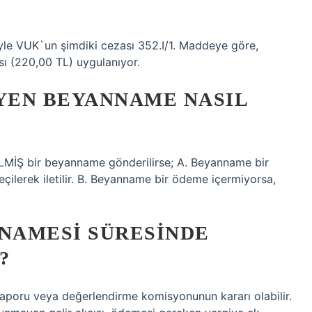
e VUK`un şimdiki cezası 352.I/1. Maddeye göre,
ası (220,00 TL) uygulanıyor.
YEN BEYANNAME NASIL
İŞ bir beyanname gönderilirse; A. Beyanname bir
çilerek iletilir. B. Beyanname bir ödeme içermiyorsa,
NNAMESI SÜRESINDE
?
aporu veya değerlendirme komisyonunun kararı olabilir.