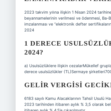
2023 takvim yılına ilişkin 1 Nisan 2024 tarihine
beyannamelerinin verilmesi ve ödenmesi, Ba-Bs
imzalanması ve “elektronik defter sertifikaları
2024
1 DERECE USULSÜZLÜ
2024?
a) Usulsüzlüklere ilişkin cezalarMükellef grup
derece usulsüzlükler (TL)Sermaye şirketleri70
GELIR VERGISI GECIK
6183 sayılı Kamu Alacaklarının Tahsil Usulü H
2023 tarihinden itibaren aylık % 3,5 olarak be
itibaren aylık % 4,5’e çıkarılmıştır.