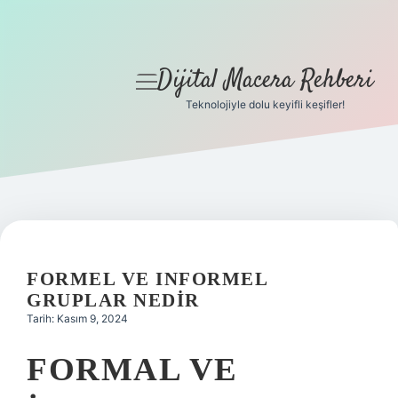
Dijital Macera Rehberi
menüyü
aç
Teknolojiyle dolu keyifli keşifler!
Anasayfa
Gizlilik Politikası
Yasal Uyarı
Hakkımızda
FORMEL VE INFORMEL
GRUPLAR NEDIR
Tarih: Kasım 9, 2024
FORMAL VE