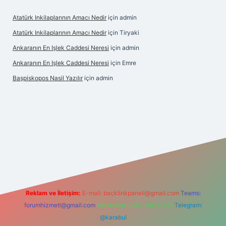
Atatürk Inkilaplarının Amacı Nedir
için
admin
Atatürk Inkilaplarının Amacı Nedir
için
Tiryaki
Ankaranın En Işlek Caddesi Neresi
için
admin
Ankaranın En Işlek Caddesi Neresi
için
Emre
Başpiskopos Nasil Yazılır
için
admin
.hiltonbetx.org/
Reklam ve İletişim:
E-mail:
backlinkpaneli@gmail.com
Teams:
forumhizmeti@gmail.com
Whatsapp: 0262 606 0 726
Telegram:
@karabul