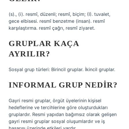
(s)., (i). resmî, düzenli; resmî, biçim; (I). tuvalet,
gece elbisesi. resmî benzetme (insan). resmî
karşılaştırma. resmî çağrı, resmî ziyaret.
GRUPLAR KAÇA
AYRILIR?
Sosyal grup türleri: Birincil gruplar. İkincil gruplar.
INFORMAL GRUP NEDIR?
Gayri resmi gruplar, örgüt üyelerinin kişisel
hedeflerine ve tercihlerine göre oluşturdukları
gruplardır. Resmi yapıdan bağımsız olarak gelişen
gayri resmi gruplar sosyal oluşumlardır ve iş
başarısı üzerinde etkileri vardır.