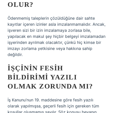
OLUR?
Ödenmemiş taleplerin çözüldüğüne dair sahte
kayıtlar içeren izinler asla imzalanmamalıdır. Ancak,
işveren sizi bir izin imzalamaya zorlasa bile,
yapılacak en makul şey hiçbir belgeyi imzalamadan
işyerinden ayrılmak olacaktır, çünkü hiç kimse bir
imzayı zorlama yetkisine veya hakkına sahip
değildir.
İŞÇININ FESIH
BILDIRIMI YAZILI
OLMAK ZORUNDA MI?
İş Kanunu’nun 19. maddesine göre fesih yazılı
olarak yapılmışsa, geçerli fesih için gereken tüm
koşullar oluşmamış sayılır. Söz konusu beyanın