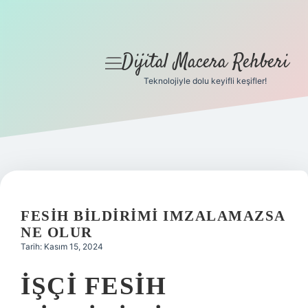
Dijital Macera Rehberi
menüyü
aç
Teknolojiyle dolu keyifli keşifler!
Anasayfa
Gizlilik Politikası
Yasal Uyarı
Hakkımızda
FESIH BILDIRIMI IMZALAMAZSA
NE OLUR
Tarih: Kasım 15, 2024
İŞÇI FESIH