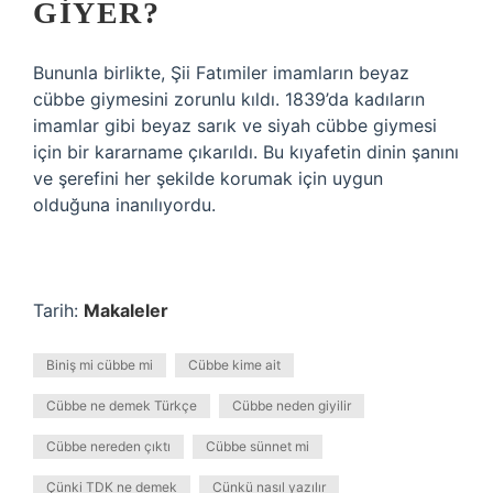
GIYER?
Bununla birlikte, Şii Fatımiler imamların beyaz
cübbe giymesini zorunlu kıldı. 1839’da kadıların
imamlar gibi beyaz sarık ve siyah cübbe giymesi
için bir kararname çıkarıldı. Bu kıyafetin dinin şanını
ve şerefini her şekilde korumak için uygun
olduğuna inanılıyordu.
Tarih:
Makaleler
Biniş mi cübbe mi
Cübbe kime ait
Cübbe ne demek Türkçe
Cübbe neden giyilir
Cübbe nereden çıktı
Cübbe sünnet mi
Çünki TDK ne demek
Cünkü nasıl yazılır