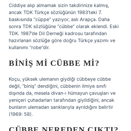
Ciddiye alıp almamak sizin takdirinize kalmış,
ancak TDK Türkçe sözlüğünün 1983’teki 7.
baskısında “cüppe” yazıyor, aslı Arapça. Daha
sonra TDK sözlüğüne “cübbe” olarak eklendi. Eski
TDK. 1987’de Dil Derneği kadrosu tarafından
hazırlanan sözlüğe göre doğru Türkçe yazımı ve
kullanımı “robe”dir.
BINIŞ MI CÜBBE MI?
Koçu, yüksek ulemanın giydiği cübbeye cübbe
değil, “biniş” dendiğini, cübbenin ilmiye sınıfı
dışında da, mesela divan-ı hümayun çavuşları ve
yeniçeri çuhadarları tarafından giyildiğini, ancak
bunların ulemadan sarıklarıyla ayrıldığını belirtir
(1969: 58).
CÜBBE NEREDEN ÇIKTI?