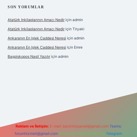
SON YORUMLAR
Atatürk Inkilaplarının Amacı Nedir
için
admin
Atatürk Inkilaplarının Amacı Nedir
için
Tiryaki
Ankaranın En Işlek Caddesi Neresi
için
admin
Ankaranın En Işlek Caddesi Neresi
için
Emre
Başpiskopos Nasil Yazılır
için
admin
ww.hiltonbetx.org/
Reklam ve İletişim:
E-mail:
backlinkpaneli@gmail.com
Teams:
forumhizmeti@gmail.com
Whatsapp: 0262 606 0 726
Telegram: