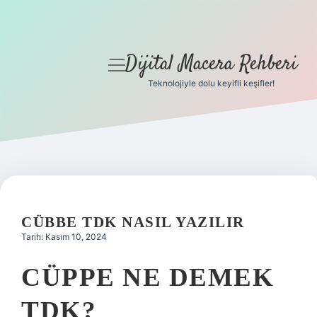
Dijital Macera Rehberi
menüyü
aç
Teknolojiyle dolu keyifli keşifler!
Anasayfa
Gizlilik Politikası
Yasal Uyarı
Hakkımızda
CÜBBE TDK NASIL YAZILIR
Tarih: Kasım 10, 2024
CÜPPE NE DEMEK
TDK?