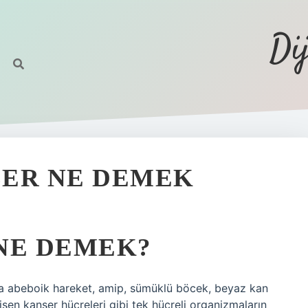
Di
LER NE DEMEK
NE DEMEK?
ya abeboik hareket, amip, sümüklü böcek, beyaz kan
en kanser hücreleri gibi tek hücreli organizmaların