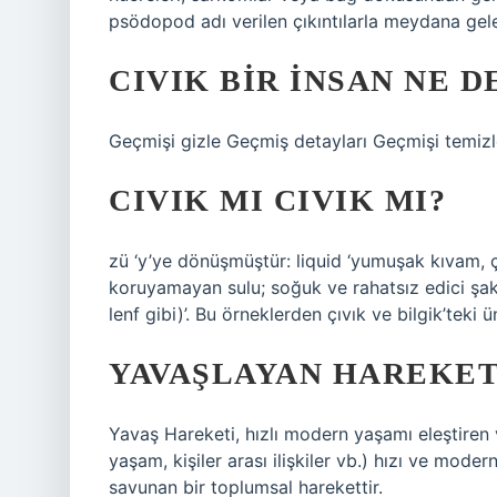
psödopod adı verilen çıkıntılarla meydana gele
CIVIK BIR INSAN NE 
Geçmişi gizle Geçmiş detayları Geçmişi temiz
CIVIK MI CIVIK MI?
zü ‘y’ye dönüşmüştür: liquid ‘yumuşak kıvam, çok
koruyamayan sulu; soğuk ve rahatsız edici şaka
lenf gibi)’. Bu örneklerden çıvık ve bilgik’teki ün
YAVAŞLAYAN HAREKET
Yavaş Hareketi, hızlı modern yaşamı eleştiren
yaşam, kişiler arası ilişkiler vb.) hızı ve moder
savunan bir toplumsal harekettir.