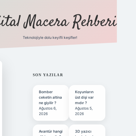
jital Macera Rehberi
Teknolojiyle dolu keyifli keşifler!
https://www.hiltonbetx.org/
SIDEBAR
SON YAZILAR
Bomber
Koyunların
ceketin altina
üst dişi var
ne giyilir ?
mıdır ?
Ağustos 6,
Ağustos 5,
2026
2026
Avantür hangi
3D yazıcı