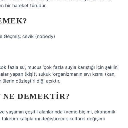
n bir hareket türüdür.
DEMEK?
le Geçmiş: cevik (nobody)
 fazla su’, mucus ‘çok fazla suyla karıştığı için şeklini
lar yapan (kişi)’, sukuk ‘organizmanın sıvı kısmı (kan,
lülerin düzleştirildiği açıktır.
 NE DEMEKTIR?
 ve yaşamın çeşitli alanlarında (yeme biçimi, ekonomik
n tüketim kalıplarını değiştirecek kültürel değişimi