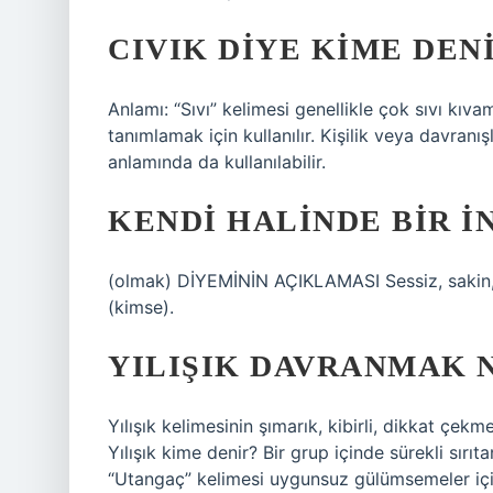
CIVIK DIYE KIME DEN
Anlamı: “Sıvı” kelimesi genellikle çok sıvı kı
tanımlamak için kullanılır. Kişilik veya davranış
anlamında da kullanılabilir.
KENDI HALINDE BIR I
(olmak) DİYEMİNİN AÇIKLAMASI Sessiz, sakin, 
(kimse).
YILIŞIK DAVRANMAK 
Yılışık kelimesinin şımarık, kibirli, dikkat çekm
Yılışık kime denir? Bir grup içinde sürekli sırıt
“Utangaç” kelimesi uygunsuz gülümsemeler için 