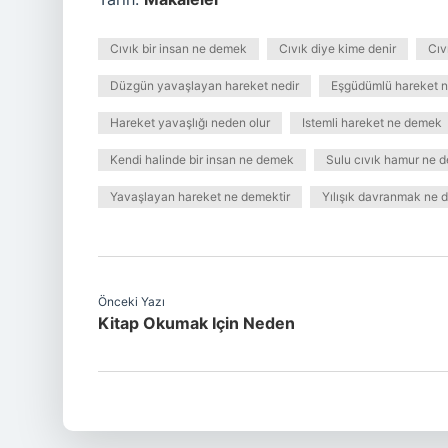
Cıvık bir insan ne demek
Cıvık diye kime denir
Cıv
Düzgün yavaşlayan hareket nedir
Eşgüdümlü hareket 
Hareket yavaşlığı neden olur
Istemli hareket ne demek
Kendi halinde bir insan ne demek
Sulu cıvık hamur ne 
Yavaşlayan hareket ne demektir
Yılışık davranmak ne
Önceki Yazı
Kitap Okumak Için Neden