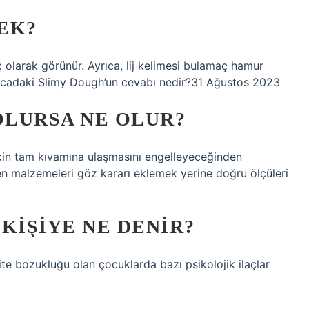
EK?
larak görünür. Ayrıca, lij kelimesi bulamaç hamur
lmacadaki Slimy Dough’un cevabı nedir?31 Ağustos 2023
OLURSA NE OLUR?
ekin tam kıvamına ulaşmasını engelleyeceğinden
larken malzemeleri göz kararı eklemek yerine doğru ölçüleri
KIŞIYE NE DENIR?
te bozukluğu olan çocuklarda bazı psikolojik ilaçlar