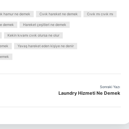
ık hamur ne demek
Cıvık hareket ne demek
Cıvık mı cıvık mı
ne demek
Hareket çeşitleri ne demek
Kekin kıvamı cıvık olursa ne olur
demek
Yavaş hareket eden kişiye ne denir
 demek
Sonraki Yazı
Laundry Hizmeti Ne Demek